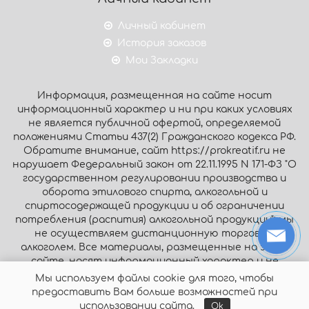
Личный кабинет
История заказов
Мои Закладки
Информация, размещенная на сайте носит
информационный характер и ни при каких условиях
не является публичной офертой, определяемой
положениями Статьи 437(2) Гражданского кодекса РФ.
Обратите внимание, сайт https://prokreatif.ru не
нарушает Федеральный закон от 22.11.1995 N 171-ФЗ "О
государственном регулировании производства и
оборота этилового спирта, алкогольной и
спиртосодержащей продукции и об ограничении
потребления (распития) алкогольной продукции": мы
не осуществляем дистанционную торговлю
алкоголем. Все материалы, размещенные на этом
сайте, носят информационный характер и не
являются публичной офертой.
Мы используем файлы cookie для того, чтобы
предоставить Вам больше возможностей при
© Интернет-магазин «Prokreatif.ru», 2026. Все права
использовании сайта.
Ok