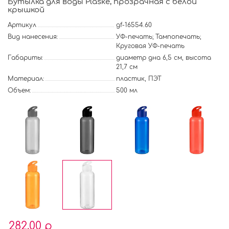
Бутылка для воды Plaske, прозрачная с белой
крышкой
Артикул
gf-16554.60
Вид нанесения:
УФ-печать; Тампопечать;
Круговая УФ-печать
Габариты:
диаметр дна 6,5 см, высота
21,7 см
Материал:
пластик, ПЭТ
Объем:
500 мл
282.00 р