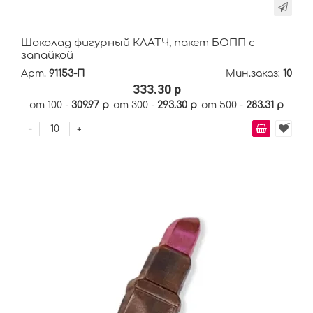
Шоколад фигурный КЛАТЧ, пакет БОПП с
запайкой
Арт.
91153-П
Мин.заказ:
10
333.30 р
от 100 -
309.97 р
от 300 -
293.30 р
от 500 -
283.31 р
-
+