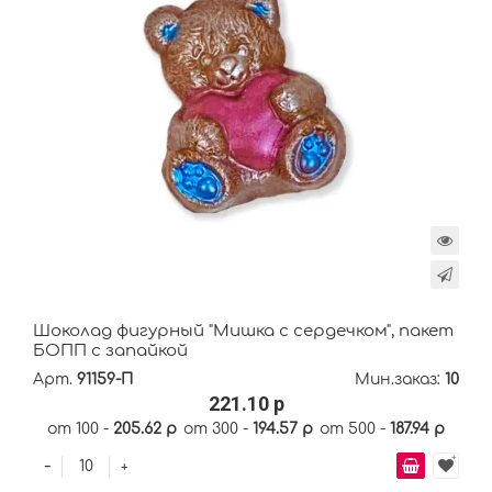
Шоколад фигурный "Мишка с сердечком", пакет
БОПП с запайкой
Арт.
91159-П
Мин.заказ:
10
221.10 р
от 100 -
205.62 р
от 300 -
194.57 р
от 500 -
187.94 р
-
+