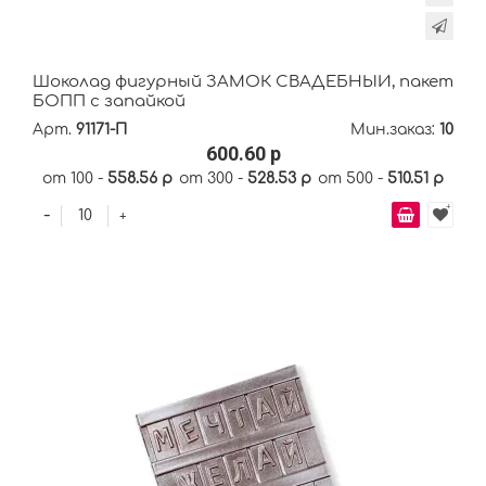
Шоколад фигурный ЗАМОК СВАДЕБНЫЙ, пакет
БОПП с запайкой
Арт.
91171-П
Мин.заказ:
10
600.60 р
от 100 -
558.56 р
от 300 -
528.53 р
от 500 -
510.51 р
-
+