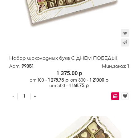
Набор шоколадных букв С ДНЁМ ПОБЕДЫ!
Арт.
99051
Мин.заказ:
1
1 375.00 р
от 100 -
1 278.75 р
от 300 -
1 210.00 р
от 500 -
1 168.75 р
-
+