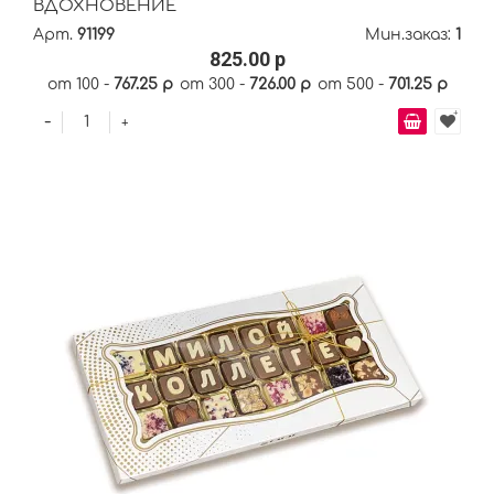
ВДОХНОВЕНИЕ
Арт.
91199
Мин.заказ:
1
825.00 р
от 100 -
767.25 р
от 300 -
726.00 р
от 500 -
701.25 р
-
+