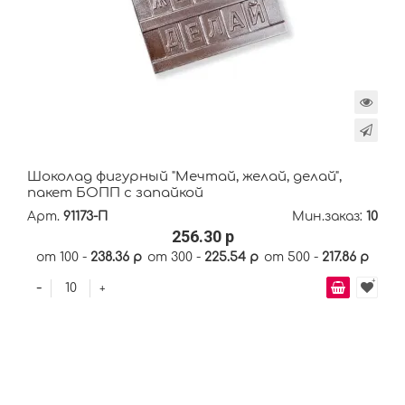
Шоколад фигурный "Мечтай, желай, делай",
пакет БОПП с запайкой
Арт.
91173-П
Мин.заказ:
10
256.30 р
от 100 -
238.36 р
от 300 -
225.54 р
от 500 -
217.86 р
-
+