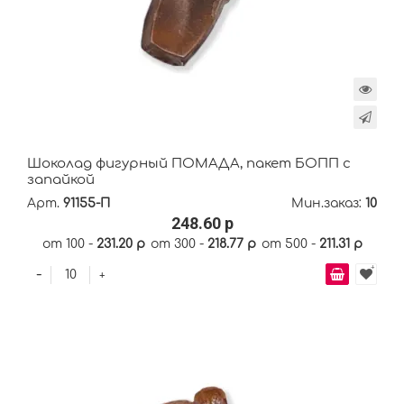
Шоколад фигурный ПОМАДА, пакет БОПП с
запайкой
Арт.
91155-П
Мин.заказ:
10
248.60 р
от 100 -
231.20 р
от 300 -
218.77 р
от 500 -
211.31 р
-
+