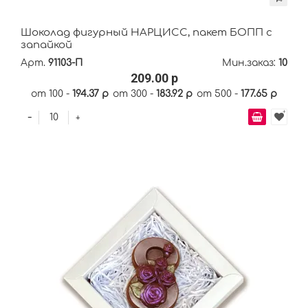
Шоколад фигурный НАРЦИСС, пакет БОПП с
запайкой
Арт.
91103-П
Мин.заказ:
10
209.00 р
от 100 -
194.37 р
от 300 -
183.92 р
от 500 -
177.65 р
-
+