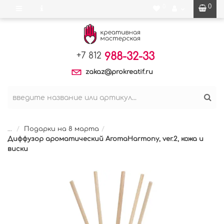
0
0
988-32-33
+7 812
zakaz@prokreatif.ru
...
Подарки на 8 марта
Диффузор ароматический AromaHarmony, ver.2, кожа и
виски