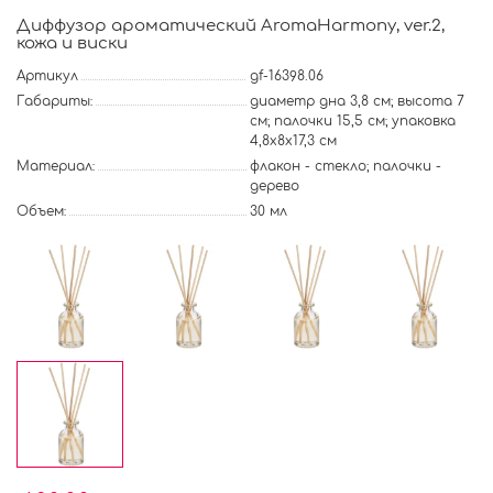
Диффузор ароматический AromaHarmony, ver.2,
кожа и виски
Артикул
gf-16398.06
Габариты:
диаметр дна 3,8 см; высота 7
см; палочки 15,5 см; упаковка
4,8x8x17,3 см
Материал:
флакон - стекло; палочки -
дерево
Объем:
30 мл