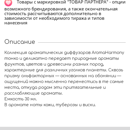
Т
овары с маркировкой "ТОВАР ПАРТНЁРА" - опции
возможного брендирования, а также окончательная
стоимость рассчитываются дополнительно в
зависимости от необходимого тиража и типов
нанесения
Описание
Коллекция ароматических диффузоров AromaHarmony
тонко и деликатно передает природные ароматы
фруктов, цветов и древесины разных пород,
характерные для различных уголков планеты. Сквозь
призму ольфакторных — основанных на обонянии —
ощущений можно мысленно перенестись в те самые
места, откуда родом эти притягательные и
расслабляющие ароматы.
Емкость 30 мл.
В аромате ноты кожи, туберозы и виски.