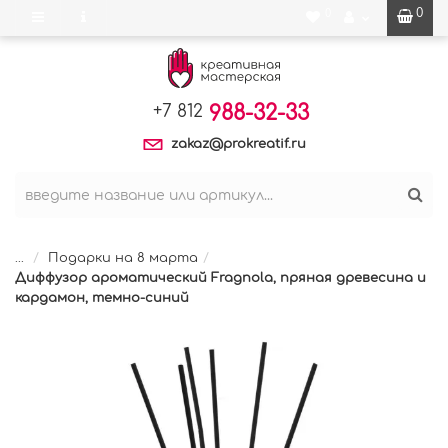
0
0
988-32-33
+7 812
zakaz@prokreatif.ru
...
Подарки на 8 марта
Диффузор ароматический Fragnola, пряная древесина и
кардамон, темно-синий