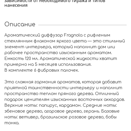
зависимости от необходимого тиража и типов
нанесения
Описание
Ароматический диффузор Fragnola с рифленым
стеклянным флаконом яркого цвета — это стильный
элемент интерьера, который наполнит дом или
рабочее пространство изысканным ароматом.
Емкость 120 мл. Ароматической жидкости хватит
примерно на 5 месяцев использования.
В комплекте 6 фибровых палочек.
Это сложная гармония ароматов, которая добавит
приятной таинственности интерьеру и наполнит
пространство теплом пряного дерева. Отличный
подарок ценителям изысканных восточных аккордов.
Верхние ноты: папирус, кардамон. Средние ноты:
эбеновое дерево, агаровое дерево, герань. Базовые
ноты: ветивер, бразильское розовое дерево, бобы
тонка.