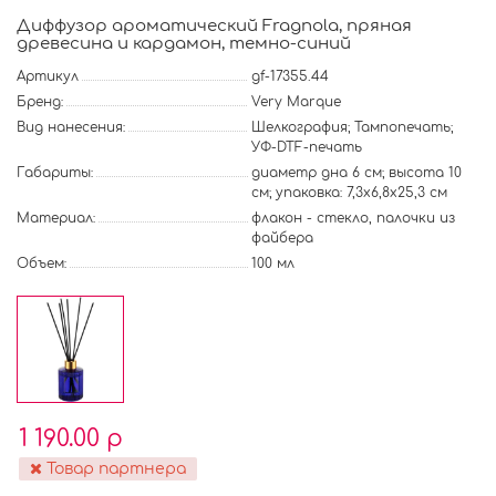
Диффузор ароматический Fragnola, пряная
древесина и кардамон, темно-синий
Артикул
gf-17355.44
Бренд:
Very Marque
Вид нанесения:
Шелкография; Тампопечать;
УФ-DTF-печать
Габариты:
диаметр дна 6 см; высота 10
см; упаковка: 7,3х6,8х25,3 см
Материал:
флакон - стекло, палочки из
файбера
Объем:
100 мл
1 190.00 р
Товар партнера