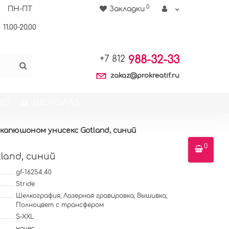
0
ПН-ПТ
Закладки
11.00-20.00
988-32-33
+7 812
zakaz@prokreatif.ru
27
ШОКОЛАД
капюшоном унисекс Gotland, синий
0
land, синий
gf-16254.40
Stride
Шелкография; Лазерная гравировка; Вышивка;
Полноцвет с трансфером
S–XXL
начес