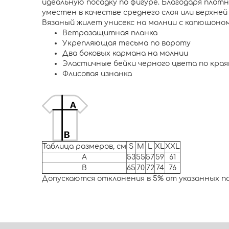
идеальную посадку по фигуре. Благодаря плот
уместен в качестве среднего слоя или верхней
Вязаный жилет унисекс на молнии с капюшоном
Ветрозащитная планка
Укрепляющая тесьма по вороту
Два боковых кармана на молнии
Эластичные бейки черного цвета по края
Флисовая изнанка
Таблица размеров, см
S
M
L
XL
XXL
A
53
55
57
59
61
B
65
70
72
74
76
Допускаются отклонения в 5% от указанных п