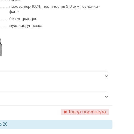
полиэстер 100%, плотность 310 г/м²; изнанка -
флис
без подкладки
мужские; унисекс
Товар партнера
а 20