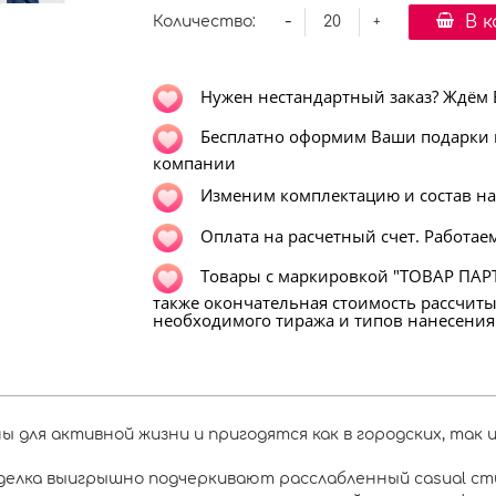
-
В 
Количество:
+
Нужен нестандартный заказ? Ждём Ва
Бесплатно оформим Ваши подарки в
компании
Изменим комплектацию и состав н
Оплата на расчетный счет. Работаем
Т
овары с маркировкой "ТОВАР ПАРТ
также окончательная стоимость рассчит
необходимого тиража и типов нанесения
 для активной жизни и пригодятся как в городских, так и
елка выигрышно подчеркивают расслабленный casual ст