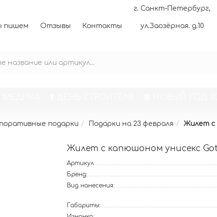
г. Санкт-Петербург,
 пишем
Отзывы
Контакты
ул.Заозёрная. д.10
 МЕДИКА
ДЕНЬ СТРОИТЕЛЯ
НОВЫЙ ГОД 20
поративные подарки
Подарки на 23 февраля
Жилет с 
Жилет с капюшоном унисекс Got
Артикул
Бренд:
Вид нанесения:
Габариты:
Изнанка: