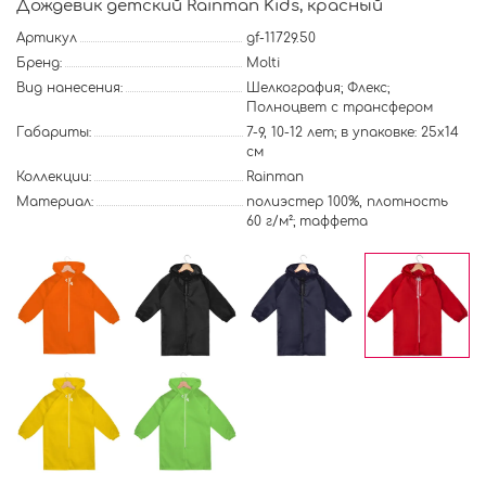
Дождевик детский Rainman Kids, красный
Артикул
gf-11729.50
Бренд:
Molti
Вид нанесения:
Шелкография; Флекс;
Полноцвет с трансфером
Габариты:
7-9, 10-12 лет; в упаковке: 25x14
см
Коллекции:
Rainman
Материал:
полиэстер 100%, плотность
60 г/м²; таффета