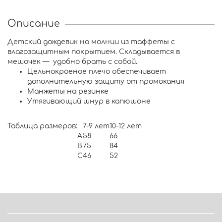
Описание
Детский дождевик на молнии из таффеты с
влагозащитным покрытием. Складывается в
мешочек — удобно брать с собой.
Цельнокроеное плечо обеспечивает
дополнительную защиту от промокания
Манжеты на резинке
Утягивающий шнур в капюшоне
Таблица размеров:
7-9 лет
10-12 лет
А
58
66
B
75
84
C
46
52