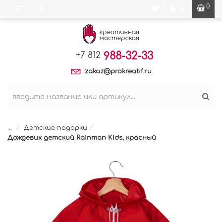
0
0
988-32-33
+7 812
zakaz@prokreatif.ru
...
Детские подарки
Дождевик детский Rainman Kids, красный