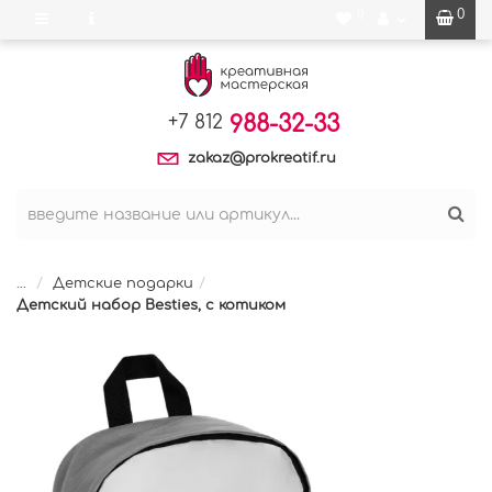
0
0
988-32-33
+7 812
zakaz@prokreatif.ru
...
Детские подарки
Детский набор Besties, с котиком