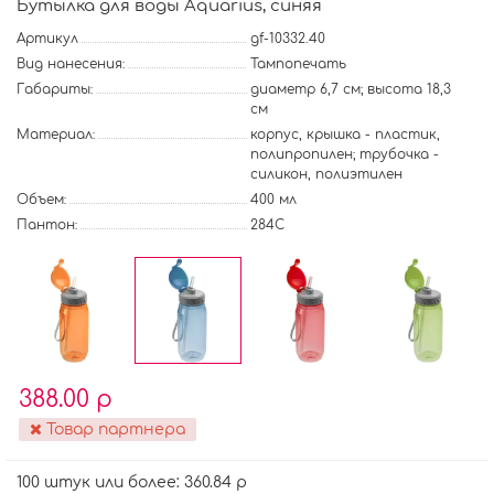
Бутылка для воды Aquarius, синяя
Артикул
gf-10332.40
Вид нанесения:
Тампопечать
Габариты:
диаметр 6,7 см; высота 18,3
см
Материал:
корпус, крышка - пластик,
полипропилен; трубочка -
силикон, полиэтилен
Объем:
400 мл
Пантон:
284C
388.00 р
Товар партнера
100 штук или более: 360.84 р