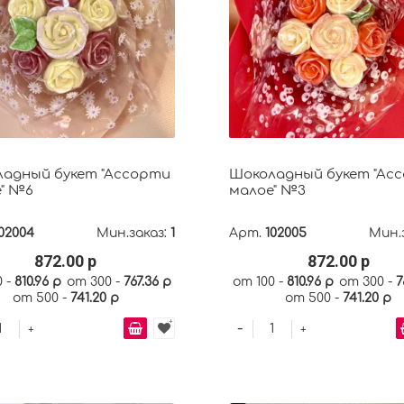
адный букет "Ассорти
Шоколадный букет "Ас
" №6
малое" №3
02004
Мин.заказ:
1
Арт.
102005
Мин.
872.00 р
872.00 р
0 -
810.96 р
от 300 -
767.36 р
от 100 -
810.96 р
от 300 -
7
от 500 -
741.20 р
от 500 -
741.20 р
-
+
+