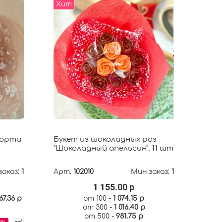
Хит
сорти
Букет из шоколадных роз
"Шоколадный апельсин", 11 шт
заказ:
1
Арт.
102010
Мин.заказ:
1
1 155.00 р
67.36 р
от 100 -
1 074.15 р
от 300 -
1 016.40 р
от 500 -
981.75 р