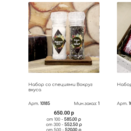
Набор со специями Вокруг
Набор
вкуса
Арт.
10185
Мин.заказ:
1
Арт.
1
650.00 р
от 100 -
585.00 р
от 300 -
552.50 р
от 500 -
520.00 р