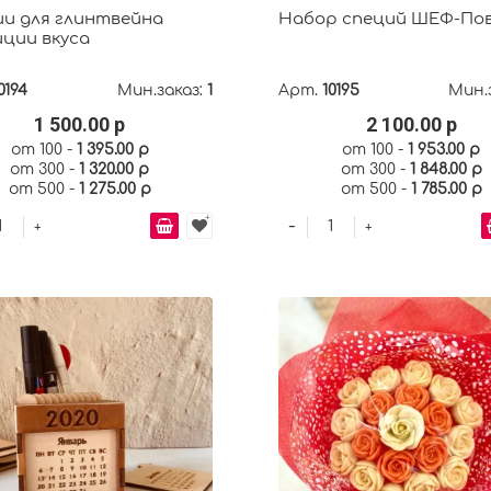
и для глинтвейна
Набор специй ШЕФ-По
ции вкуса
0194
Мин.заказ:
1
Арт.
10195
Мин.
1 500.00 р
2 100.00 р
от 100 -
1 395.00 р
от 100 -
1 953.00 р
от 300 -
1 320.00 р
от 300 -
1 848.00 р
от 500 -
1 275.00 р
от 500 -
1 785.00 р
-
+
+