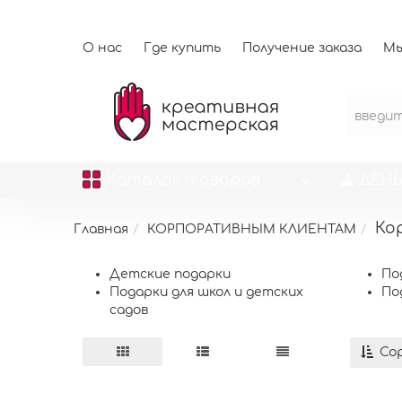
О нас
Где купить
Получение заказа
Мы
Каталог
товаров
ДЕНЬ
Ко
Главная
КОРПОРАТИВНЫМ КЛИЕНТАМ
Детские подарки
По
Подарки для школ и детских
По
садов
Сор