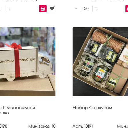
-
+
+
 Региональная
Набор Со вкусом
авка
0190
Мин.заказ:
10
Арт.
10191
Мин.