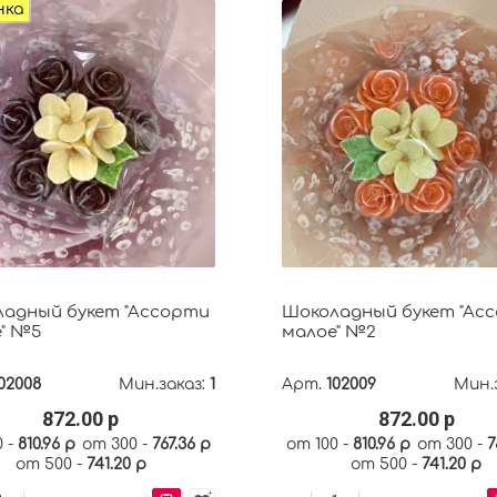
нка
адный букет "Ассорти
Шоколадный букет "Ас
" №5
малое" №2
02008
Мин.заказ:
1
Арт.
102009
Мин.
872.00 р
872.00 р
0 -
810.96 р
от 300 -
767.36 р
от 100 -
810.96 р
от 300 -
7
от 500 -
741.20 р
от 500 -
741.20 р