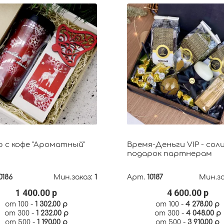
 с кофе "Ароматный"
Время-Деньги VIP - сол
подарок партнерам
0186
Мин.заказ:
1
Арт.
10187
Мин.за
1 400.00 р
4 600.00 р
от 100 -
1 302.00 р
от 100 -
4 278.00 р
от 300 -
1 232.00 р
от 300 -
4 048.00 р
от 500 -
1 190.00 р
от 500 -
3 910.00 р