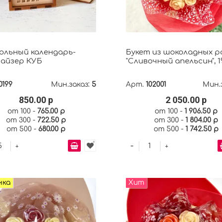
льный календарь-
Букет из шоколадных р
айзер КУБ
"Сливочный апельсин", 
0199
Мин.заказ:
5
Арт.
102001
Мин.
850.00 р
2 050.00 р
от 100 -
765.00 р
от 100 -
1 906.50 р
от 300 -
722.50 р
от 300 -
1 804.00 р
от 500 -
680.00 р
от 500 -
1 742.50 р
-
+
+
нка
Хит