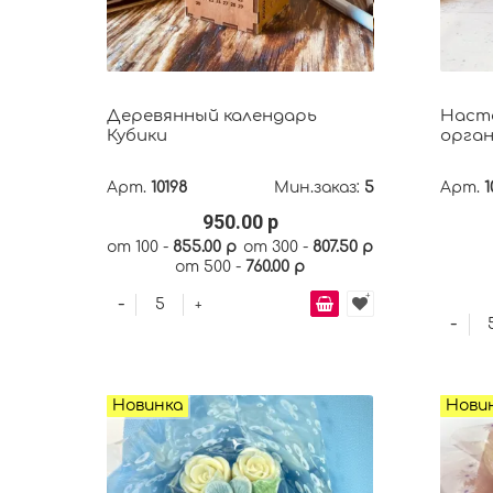
Деревянный календарь
Насто
Кубики
орган
Арт.
10198
Мин.заказ:
5
Арт.
1
950.00 р
от 100 -
855.00 р
от 300 -
807.50 р
от 500 -
760.00 р
-
+
-
Новинка
Нови