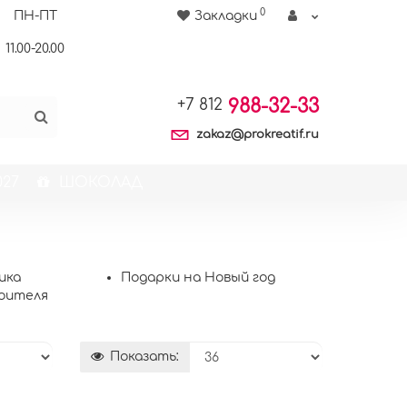
0
ПН-ПТ
Закладки
11.00-20.00
988-32-33
+7 812
zakaz@prokreatif.ru
27
ШОКОЛАД
ика
Подарки на Новый год
оителя
Показать: