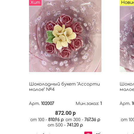
Хит
Нови
Шоколадный букет "Ассорти
Шокол
малое" №4
малое
Арт.
102007
Мин.заказ:
1
Арт.
1
872.00 р
от 100 -
810.96 р
от 300 -
767.36 р
от 10
от 500 -
741.20 р