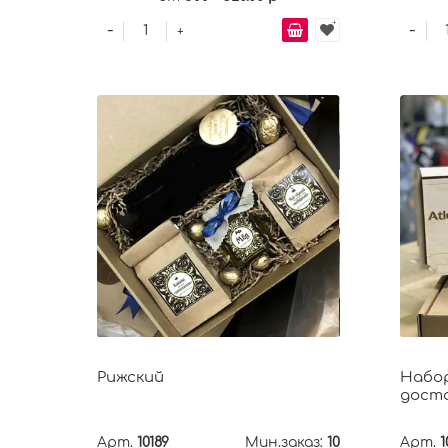
-
-
+
Рижский
Набор
дост
Арт.
10189
Мин.заказ:
10
Арт.
1