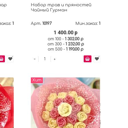
вар
Набор трав и пряностей
Чайный Гурман
заказ:
1
Арт.
10197
Мин.заказ:
1
1 400.00 р
от 100 -
1 302.00 р
от 300 -
1 232.00 р
от 500 -
1 190.00 р
-
+
Хит