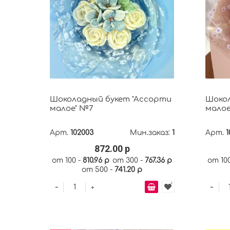
Шоколадный букет "Ассорти
Шокол
малое" №7
малое
Арт.
102003
Мин.заказ:
1
Арт.
1
872.00 р
от 100 -
810.96 р
от 300 -
767.36 р
от 10
от 500 -
741.20 р
-
-
+