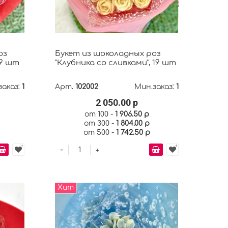
оз
Букет из шоколадных роз
19 шт
"Клубника со сливками", 19 шт
заказ:
1
Арт.
102002
Мин.заказ:
1
2 050.00 р
от 100 -
1 906.50 р
от 300 -
1 804.00 р
от 500 -
1 742.50 р
-
+
Хит