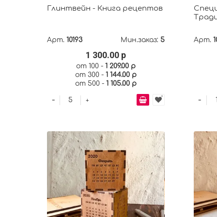
Глинтвейн - Книга рецептов
Специ
Тради
Арт.
10193
Мин.заказ:
5
Арт.
1
1 300.00 р
от 100 -
1 209.00 р
от 300 -
1 144.00 р
от 500 -
1 105.00 р
-
-
+