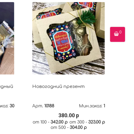
0
идный
Новогодний презент
каз:
30
Арт.
10188
Мин.заказ:
1
380.00 р
от 100 -
342.00 р
от 300 -
323.00 р
от 500 -
304.00 р