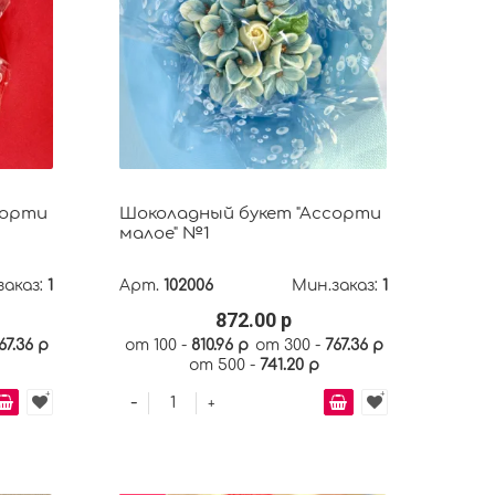
сорти
Шоколадный букет "Ассорти
малое" №1
заказ:
1
Арт.
102006
Мин.заказ:
1
872.00 р
67.36 р
от 100 -
810.96 р
от 300 -
767.36 р
от 500 -
741.20 р
-
+