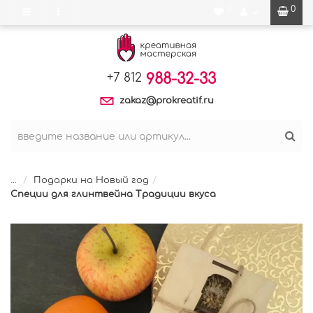
0
0
988-32-33
+7 812
zakaz@prokreatif.ru
...
Подарки на Новый год
Специи для глинтвейна Традиции вкуса