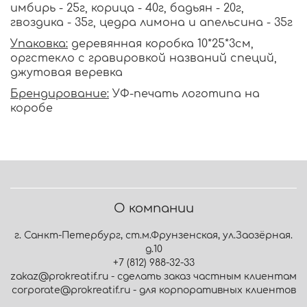
имбирь - 25г, корица - 40г, бадьян - 20г,
гвоздика - 35г, цедра лимона и апельсина - 35г
Упаковка:
деревянная коробка 10*25*3см,
оргстекло с гравировкой названий специй,
джутовая веревка
Брендирование:
УФ-печать логотипа на
коробе
О компании
г. Санкт-Петербург, ст.м.Фрунзенская, ул.Заозёрная.
д.10
+7 (812) 988-32-33
zakaz@prokreatif.ru - сделать заказ частным клиентам
corporate@prokreatif.ru - для корпоративных клиентов