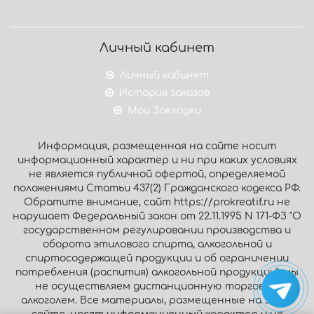
Личный кабинет
Личный кабинет
История заказов
Мои Закладки
Информация, размещенная на сайте носит
информационный характер и ни при каких условиях
не является публичной офертой, определяемой
положениями Статьи 437(2) Гражданского кодекса РФ.
Обратите внимание, сайт https://prokreatif.ru не
нарушает Федеральный закон от 22.11.1995 N 171-ФЗ "О
государственном регулировании производства и
оборота этилового спирта, алкогольной и
спиртосодержащей продукции и об ограничении
потребления (распития) алкогольной продукции": мы
не осуществляем дистанционную торговлю
алкоголем. Все материалы, размещенные на этом