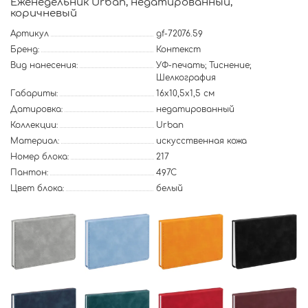
Еженедельник Urban, недатированный,
коричневый
Артикул
gf-72076.59
Бренд:
Контекст
Вид нанесения:
УФ-печать; Тиснение;
Шелкография
Габариты:
16х10,5х1,5 см
Датировка:
недатированный
Коллекции:
Urban
Материал:
искусственная кожа
Номер блока:
217
Пантон:
497C
Цвет блока:
белый