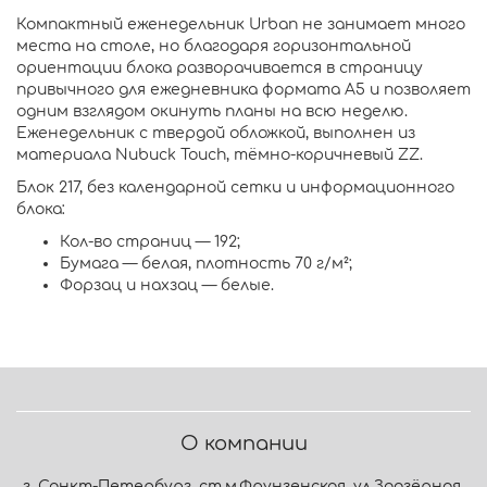
Компактный еженедельник Urban не занимает много
места на столе, но благодаря горизонтальной
ориентации блока разворачивается в страницу
привычного для ежедневника формата А5 и позволяет
одним взглядом окинуть планы на всю неделю.
Еженедельник с твердой обложкой, выполнен из
материала Nubuck Touch, тёмно-коричневый ZZ.
Блок 217, без календарной сетки и информационного
блока:
Кол-во страниц — 192;
Бумага — белая, плотность 70 г/м²;
Форзац и нахзац — белые.
О компании
г. Санкт-Петербург, ст.м.Фрунзенская, ул.Заозёрная.