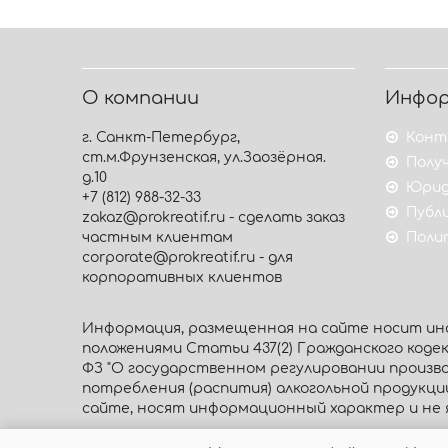
О компании
Инфо
г. Санкт-Петербург,
Конт
ст.м.Фрунзенская, ул.Заозёрная.
Получ
д.10
Юрид
+7 (812) 988-32-33
Публ
zakaz@prokreatif.ru - сделать заказ
частным клиентам
Поли
corporate@prokreatif.ru - для
корпоративных клиентов
Информация, размещенная на сайте носит инф
положениями Статьи 437(2) Гражданского кодекса
ФЗ "О государственном регулировании произво
потребления (распития) алкогольной продукц
сайте, носят информационный характер и не 
© 