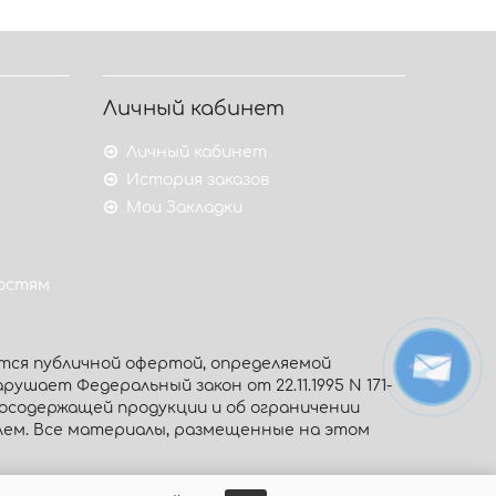
Личный кабинет
Личный кабинет
История заказов
Мои Закладки
гостям
тся публичной офертой, определяемой
рушает Федеральный закон от 22.11.1995 N 171-
тосодержащей продукции и об ограничении
олем. Все материалы, размещенные на этом
ены