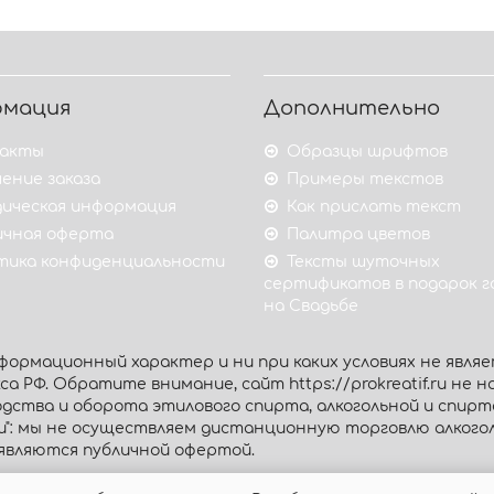
рмация
Дополнительно
акты
Образцы шрифтов
ение заказа
Примеры текстов
ическая информация
Как прислать текст
ичная оферта
Палитра цветов
тика конфиденциальности
Тексты шуточных
сертификатов в подарок 
на Свадьбе
ормационный характер и ни при каких условиях не являе
 РФ. Обратите внимание, сайт https://prokreatif.ru не на
дства и оборота этилового спирта, алкогольной и спир
ии": мы не осуществляем дистанционную торговлю алког
являются публичной офертой.
Интернет-магазин «Prokreatif.ru», 2026. Все права защищ