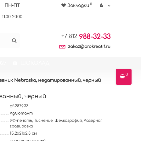
0
ПН-ПТ
Закладки
11.00-20.00
988-32-33
+7 812
zakaz@prokreatif.ru
27
ШОКОЛАД
0
евник Nebraska, недатированный, черный
ванный, черный
gf-2879.33
Адъютант
УФ-печать; Тиснение; Шелкография; Лазерная
гравировка
15,2х21х2,3 см
недатированный