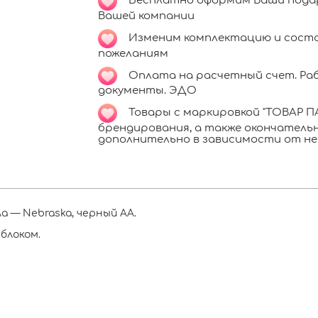
Бесплатно оформим Ваши подар
Вашей компании
Изменим комплектацию и соста
пожеланиям
Оплата на расчетный счет. Раб
документы. ЭДО
Товары с маркировкой "ТОВАР ПА
брендирования, а также окончател
дополнительно в зависимости от не
а — Nebraska, черный АА.
блоком.