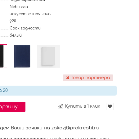
Nebraska
искусственная кожа
920
Срок годности
белый
Товар партнера
а 20
корзину
Купить в 1 клик
м Ваши заявки на zakaz@prokreatif.ru