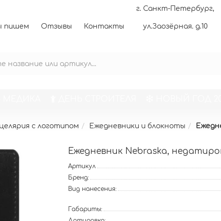
г. Санкт-Петербург,
 пишем
Отзывы
Контакты
ул.Заозёрная. д.10
 МЕДИКА
ДЕНЬ СТРОИТЕЛЯ
НОВЫЙ ГОД 20
целярия с логотипом
Ежедневники и блокноты
Ежедн
Ежедневник Nebraska, недатиро
Артикул
Бренд:
Вид нанесения:
Габариты:
Датировка: