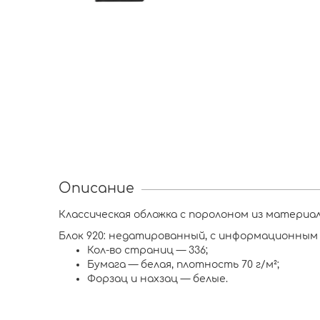
Описание
Классическая обложка с поролоном из материал
Блок 920: недатированный, с информационным 
Кол-во страниц — 336;
Бумага — белая, плотность 70 г/м²;
Форзац и нахзац — белые.