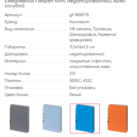
Ежедневник Flexpen Mini, недатированный, ярко-
голубой
Артикул
gf-18087.15
Бренд:
Контекст
Вид нанесения:
УФ-печать; Тиснение;
Шелкография; Лазерная
гравировка
Габариты:
11,5х16х1,3 см
Датировка:
недатированный
Материал:
покрытие софт-тач;
искусственная кожа
Номер блока:
212
Пантон:
3005C; 423C
Упаковка:
Без упаковки
Цвет блока:
белый