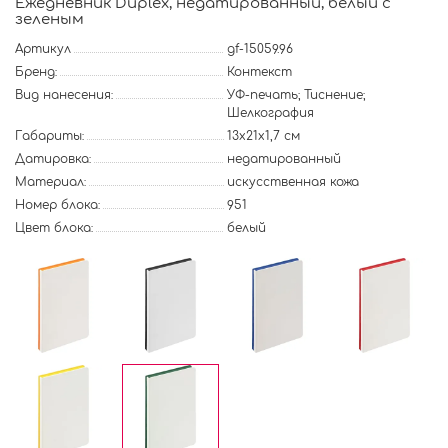
Ежедневник Duplex, недатированный, белый с
зеленым
Артикул
gf-15059.96
Бренд:
Контекст
Вид нанесения:
УФ-печать; Тиснение;
Шелкография
Габариты:
13х21х1,7 см
Датировка:
недатированный
Материал:
искусственная кожа
Номер блока:
951
Цвет блока:
белый