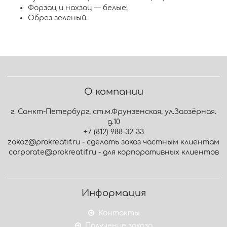
Форзац и нахзац — белые;
Обрез зеленый.
О компании
г. Санкт-Петербург, ст.м.Фрунзенская, ул.Заозёрная.
д.10
+7 (812) 988-32-33
zakaz@prokreatif.ru - сделать заказ частным клиентам
corporate@prokreatif.ru - для корпоративных клиентов
Информация
Контакты
Получение заказа