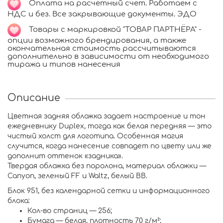
Оплата на расчетный счет. Работаем с
НДС и без. Все закрывающие документы. ЭДО
Товары с маркировкой "ТОВАР ПАРТНЁРА" -
опции возможного брендирования, а также
окончательная стоимость рассчитываются
дополнительно в зависимости от необходимого
тиража и типов нанесения
Описание
Цветная задняя обложка задает настроение и тон
ежедневнику Duplex, тогда как белая передняя — это
чистый холст для логотипа. Особенная магия
случится, когда нанесение совпадет по цвету или же
дополнит оттенок «задника».
Твердая обложка без поролона, материал обложки —
Canyon, зеленый FF и Waltz, белый BB.
Блок 951, без календарной сетки и информационного
блока:
Кол-во страниц — 256;
Бумага — белая, плотность 70 г/м²;