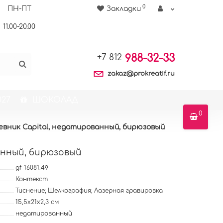
0
ПН-ПТ
Закладки
11.00-20.00
988-32-33
+7 812
zakaz@prokreatif.ru
27
ШОКОЛАД
0
евник Capital, недатированный, бирюзовый
анный, бирюзовый
gf-16081.49
Контекст
Тиснение; Шелкография; Лазерная гравировка
15,5х21х2,3 см
недатированный