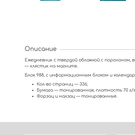
Описание
Ежедневник с твердой обложкой c поролоном, 
— хлястик на магните.
Блок 988, с информационным блоком и календар
Кол-во страниц — 336;
Бумага — тонированная, плотность 70 г/м
Форзац и нахзац — тонированные.