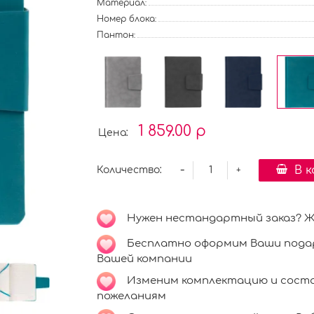
Материал:
Номер блока:
Пантон:
1 859.00 р
Цена:
-
В 
Количество:
+
Нужен нестандартный заказ? Ждё
Бесплатно оформим Ваши подар
Вашей компании
Изменим комплектацию и соста
пожеланиям