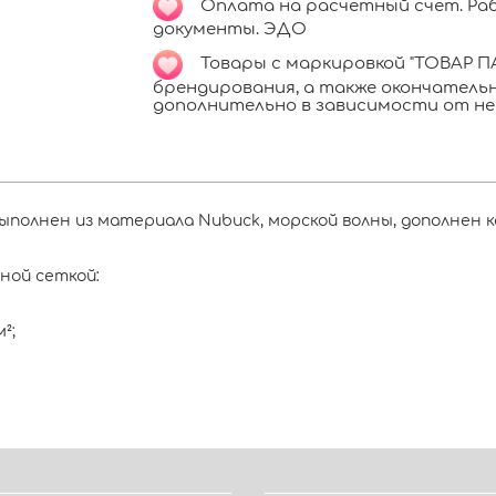
Оплата на расчетный счет. Раб
документы. ЭДО
Товары с маркировкой "ТОВАР ПА
брендирования, а также окончател
дополнительно в зависимости от не
выполнен из материала Nubuck, морской волны, дополнен 
ной сеткой:
²;