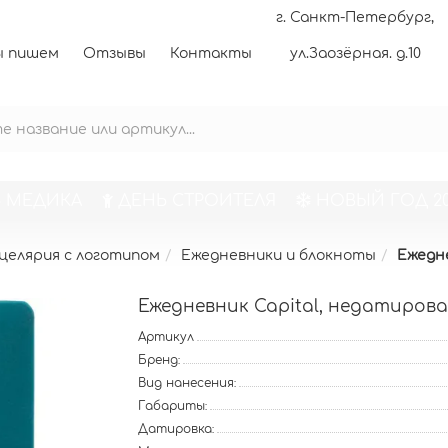
г. Санкт-Петербург,
 пишем
Отзывы
Контакты
ул.Заозёрная. д.10
 МЕДИКА
ДЕНЬ СТРОИТЕЛЯ
НОВЫЙ ГОД 20
целярия с логотипом
Ежедневники и блокноты
Ежедн
Ежедневник Capital, недатиров
Артикул
Бренд:
Вид нанесения:
Габариты:
Датировка: