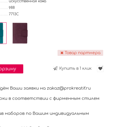
искусственная кожа
988
7713C
Товар партнера
корзину
Купить в 1 клик
м Ваши заявки на zakaz@prokreatif.ru
ки в соответствии с фирменным стилем
в наборов по Вашим индивидуальным