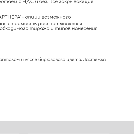
отаем с НДС и без. Все закрывающие
РТНЁРА" - опции возможного
ьная стоимость рассчитываются
обходимого тиража и типов нанесения
капталом и ляссе бирюзового цвета. Застежка