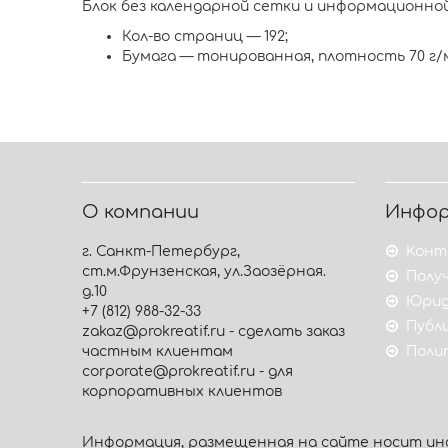
Блок без календарной сетки и информационной
Кол-во страниц — 192;
Бумага — тонированная, плотность 70 г/м
О компании
Инфо
г. Санкт-Петербург,
Конт
ст.м.Фрунзенская, ул.Заозёрная.
Получ
д.10
Юрид
+7 (812) 988-32-33
Публ
zakaz@prokreatif.ru - сделать заказ
частным клиентам
Поли
corporate@prokreatif.ru - для
корпоративных клиентов
Информация, размещенная на сайте носит инф