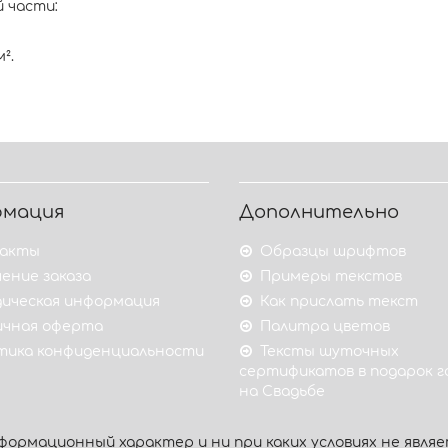
 части:
².
рмация
Дополнительно
акты
Образцы шрифтов
ение заказа
Примеры текстов
ическая информация
Как прислать текст
ичная оферта
Палитра цветов
тика конфиденциальности
Тексты шуточных
сертификатов в подарок 
на Свадьбе
ормационный характер и ни при каких условиях не являе