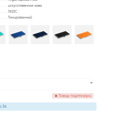
искусственная кожа
7622C
Тонированный
Товар партнера
а 36