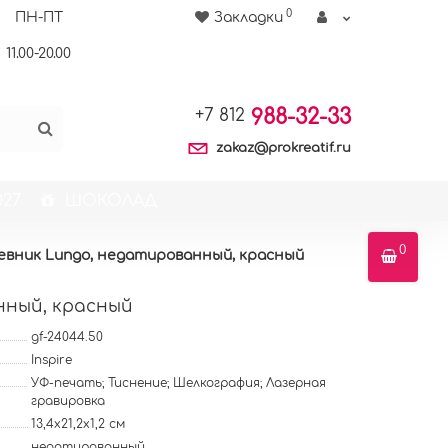
0
ПН-ПТ
Закладки
11.00-20.00
988-32-33
+7 812
zakaz@prokreatif.ru
27
ШОКОЛАД
0
евник Lungo, недатированный, красный
нный, красный
gf-24044.50
Inspire
УФ-печать; Тиснение; Шелкография; Лазерная
гравировка
13,4х21,2х1,2 см
недатированный