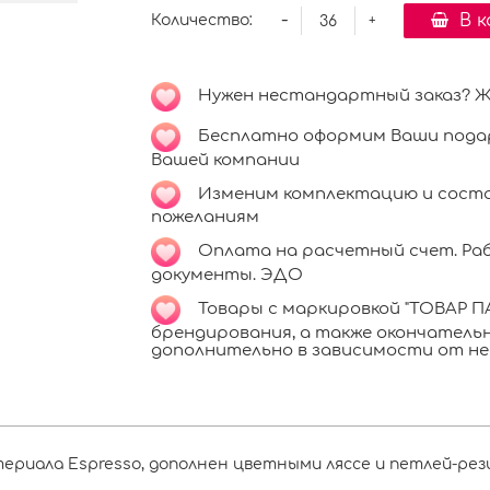
-
В 
Количество:
+
Нужен нестандартный заказ? Ждё
Бесплатно оформим Ваши подар
Вашей компании
Изменим комплектацию и соста
пожеланиям
Оплата на расчетный счет. Раб
документы. ЭДО
Товары с маркировкой "ТОВАР ПА
брендирования, а также окончател
дополнительно в зависимости от не
териала Espresso, дополнен цветными ляссе и петлей-рези