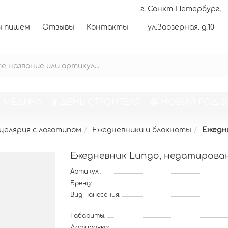
г. Санкт-Петербург,
 пишем
Отзывы
Контакты
ул.Заозёрная. д.10
 МЕДИКА
ДЕНЬ СТРОИТЕЛЯ
НОВЫЙ ГОД 20
целярия с логотипом
Ежедневники и блокноты
Ежедн
Ежедневник Lungo, недатирова
Артикул
Бренд:
Вид нанесения:
Габариты:
Датировка: