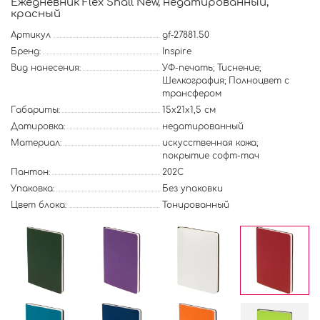
Ежедневник Flex Shall New, недатированный,
красный
Артикул
gf-27881.50
Бренд:
Inspire
Вид нанесения:
УФ-печать; Тиснение;
Шелкография; Полноцвет с
трансфером
Габариты:
15х21х1,5 см
Датировка:
недатированный
Материал:
искусственная кожа;
покрытие софт-тач
Пантон:
202C
Упаковка:
Без упаковки
Цвет блока:
Тонированный