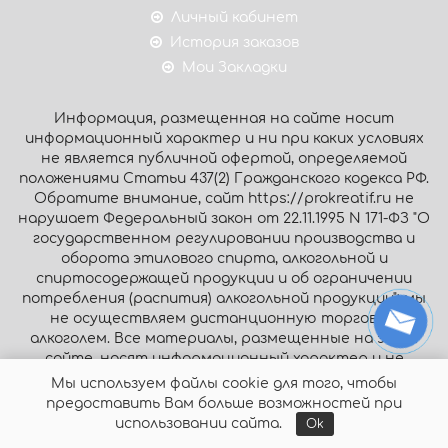
Личный кабинет
История заказов
Мои Закладки
Информация, размещенная на сайте носит
информационный характер и ни при каких условиях
не является публичной офертой, определяемой
положениями Статьи 437(2) Гражданского кодекса РФ.
Обратите внимание, сайт https://prokreatif.ru не
нарушает Федеральный закон от 22.11.1995 N 171-ФЗ "О
государственном регулировании производства и
оборота этилового спирта, алкогольной и
спиртосодержащей продукции и об ограничении
потребления (распития) алкогольной продукции": мы
не осуществляем дистанционную торговлю
алкоголем. Все материалы, размещенные на этом
сайте, носят информационный характер и не
являются публичной офертой.
Мы используем файлы cookie для того, чтобы
предоставить Вам больше возможностей при
© Интернет-магазин «Prokreatif.ru», 2026. Все права
использовании сайта.
Ok
защищены