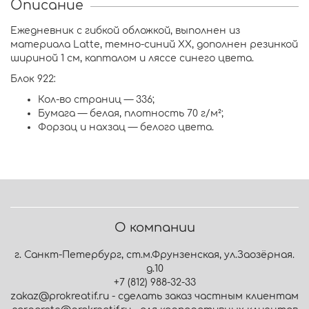
Описание
Ежедневник с гибкой обложкой, выполнен из
материала Latte, темно-синий XX, дополнен резинкой
шириной 1 см, капталом и ляссе синего цвета.
Блок 922:
Кол-во страниц — 336;
Бумага — белая, плотность 70 г/м²;
Форзац и нахзац — белого цвета.
О компании
г. Санкт-Петербург, ст.м.Фрунзенская, ул.Заозёрная.
д.10
+7 (812) 988-32-33
zakaz@prokreatif.ru - сделать заказ частным клиентам