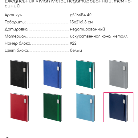
Ежедневник Vivian Metal, недатированный, темно-
синий
Артикул
gf-16654.40
Габариты:
15х21х1,8 см
Датировка:
недатированный
Материал:
искусственная кожа; металл
Номер блока:
922
Цвет блока:
белый