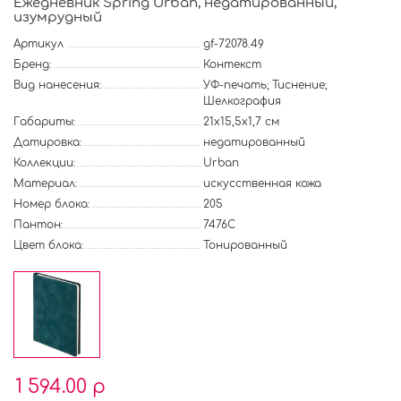
Ежедневник Spring Urban, недатированный,
изумрудный
Артикул
gf-72078.49
Бренд:
Контекст
Вид нанесения:
УФ-печать; Тиснение;
Шелкография
Габариты:
21х15,5х1,7 см
Датировка:
недатированный
Коллекции:
Urban
Материал:
искусственная кожа
Номер блока:
205
Пантон:
7476C
Цвет блока:
Тонированный
1 594.00 р