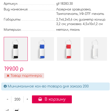
Артикул
gf-18283.30
Вид нанесения:
Лазерная гравировка;
Тампопечать; УФ-DTF-печать
Габариты:
2,7x6,2x0,6 см; диаметр кольца
3,2 см; упаковка: 4,5x10x1,2 см
Материал:
металл; ткань
199.00 р
Товар партнера
Минимальное кол-во товара для заказа 200
-
В корзину
+