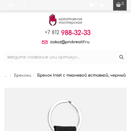
0
0
988-32-33
+7 812
zakaz@prokreatif.ru
...
Брелоки
Брелок Inlet с тканевой вставкой, черный