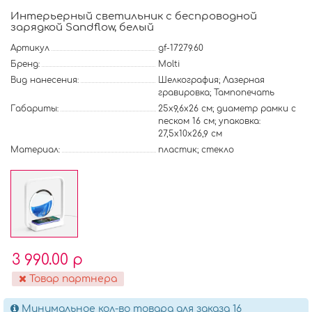
Интерьерный светильник с беспроводной
зарядкой Sandflow, белый
Артикул
gf-17279.60
Бренд:
Molti
Вид нанесения:
Шелкография; Лазерная
гравировка; Тампопечать
Габариты:
25x9,6x26 см; диаметр рамки с
песком 16 см; упаковка:
27,5x10x26,9 см
Материал:
пластик; стекло
3 990.00 р
Товар партнера
Минимальное кол-во товара для заказа 16