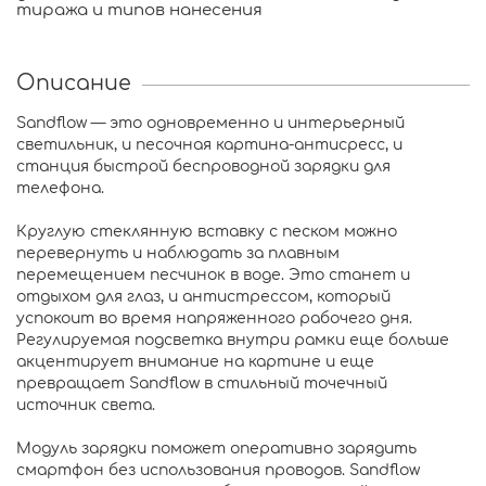
тиража и типов нанесения
Описание
Sandflow — это одновременно и интерьерный
светильник, и песочная картина-антисресс, и
станция быстрой беспроводной зарядки для
телефона.
Круглую стеклянную вставку с песком можно
перевернуть и наблюдать за плавным
перемещением песчинок в воде. Это станет и
отдыхом для глаз, и антистрессом, который
успокоит во время напряженного рабочего дня.
Регулируемая подсветка внутри рамки еще больше
акцентирует внимание на картине и еще
превращает Sandflow в стильный точечный
источник света.
Модуль зарядки поможет оперативно зарядить
смартфон без использования проводов. Sandflow