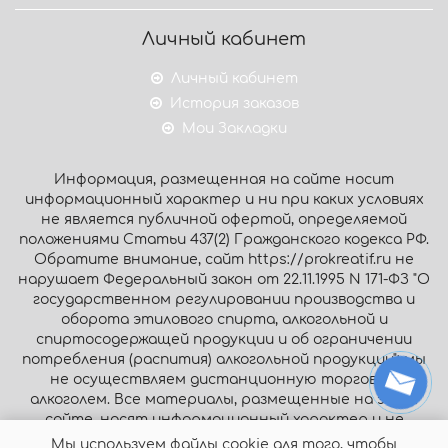
Личный кабинет
Личный кабинет
История заказов
Мои Закладки
Информация, размещенная на сайте носит
информационный характер и ни при каких условиях
не является публичной офертой, определяемой
положениями Статьи 437(2) Гражданского кодекса РФ.
Обратите внимание, сайт https://prokreatif.ru не
нарушает Федеральный закон от 22.11.1995 N 171-ФЗ "О
государственном регулировании производства и
оборота этилового спирта, алкогольной и
спиртосодержащей продукции и об ограничении
потребления (распития) алкогольной продукции": мы
не осуществляем дистанционную торговлю
алкоголем. Все материалы, размещенные на этом
сайте, носят информационный характер и не
являются публичной офертой.
Мы используем файлы cookie для того, чтобы