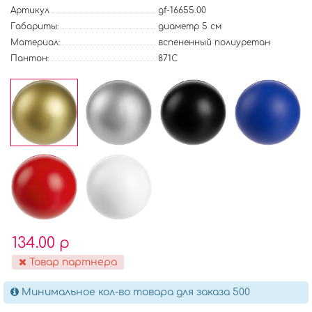
Артикул
gf-16655.00
Габариты:
диаметр 5 см
Материал:
вспененный полиуретан
Пантон:
871C
134.00 р
Товар партнера
Минимальное кол-во товара для заказа 500