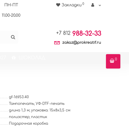
0
ПН-ПТ
Закладки
11.00-20.00
988-32-33
+7 812
zakaz@prokreatif.ru
27
ШОКОЛАД
0
gf-16953.40
Тампопечать; УФ-DTF-печать
длина 1,3 м; упаковка: 15x8x3,5 см
полиэстер; пластик
Подарочная коробка