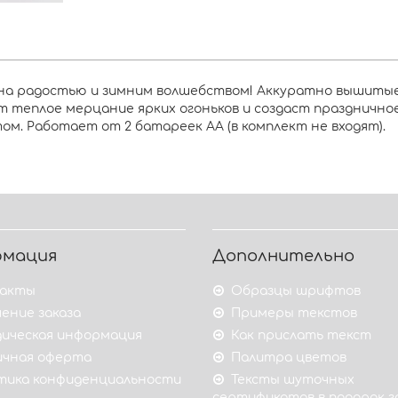
нена радостью и зимним волшебством! Аккуратно вышиты
т теплое мерцание ярких огоньков и создаст празднично
том. Работает от 2 батареек АА (в комплект не входят).
рмация
Дополнительно
акты
Образцы шрифтов
ение заказа
Примеры текстов
ическая информация
Как прислать текст
ичная оферта
Палитра цветов
тика конфиденциальности
Тексты шуточных
сертификатов в подарок 