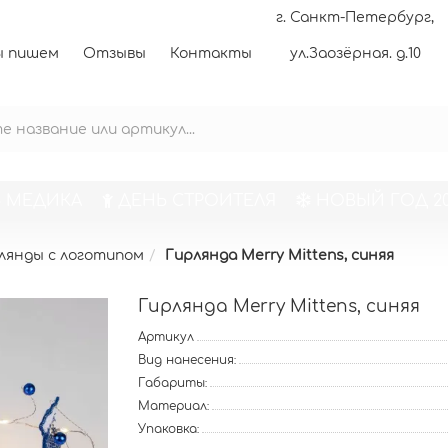
г. Санкт-Петербург,
 пишем
Отзывы
Контакты
ул.Заозёрная. д.10
 МЕДИКА
ДЕНЬ СТРОИТЕЛЯ
НОВЫЙ ГОД 20
лянды с логотипом
Гирлянда Merry Mittens, синяя
Гирлянда Merry Mittens, синяя
Артикул
Вид нанесения:
Габариты:
Материал:
Упаковка: