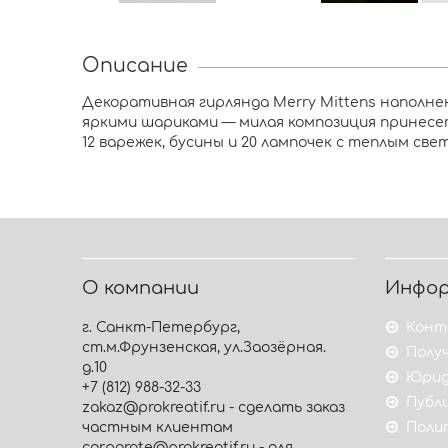
Описание
Декоративная гирлянда Merry Mittens напол
яркими шариками — милая композиция принесе
12 варежек, бусины и 20 лампочек с теплым све
О компании
Инфо
г. Санкт-Петербург,
Конт
ст.м.Фрунзенская, ул.Заозёрная.
Получ
д.10
Юрид
+7 (812) 988-32-33
Публ
zakaz@prokreatif.ru - сделать заказ
частным клиентам
Поли
corporate@prokreatif.ru - для