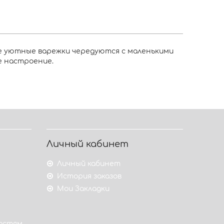
е уютные варежки чередуются с маленькими
е настроение.
Личный кабинет
Личный кабинет
История заказов
Мои Закладки
гостям