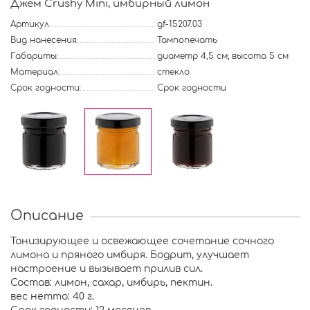
Джем Crushy Mini, имбирный лимон
Артикул
gf-15207.03
Вид нанесения:
Тампопечать
Габариты:
диаметр 4,5 см; высота 5 см
Материал:
стекло
Срок годности:
Срок годности
Описание
Тонизирующее и освежающее сочетание сочного
лимона и пряного имбиря. Бодрит, улучшает
настроение и вызывает прилив сил.
Состав: лимон, сахар, имбирь, пектин.
вес нетто: 40 г.