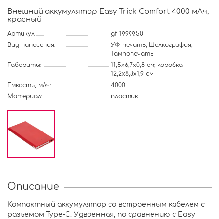
Внешний аккумулятор Easy Trick Comfort 4000 мАч,
красный
Артикул
gf-19999.50
Вид нанесения:
УФ-печать; Шелкография;
Тампопечать
Габариты:
11,5х6,7х0,8 см; коробка
12,2х8,8х1,9 см
Емкость, мАч:
4000
Материал:
пластик
Описание
Компактный аккумулятор со встроенным кабелем с
разъемом Type-C. Удвоенная, по сравнению с
Easy