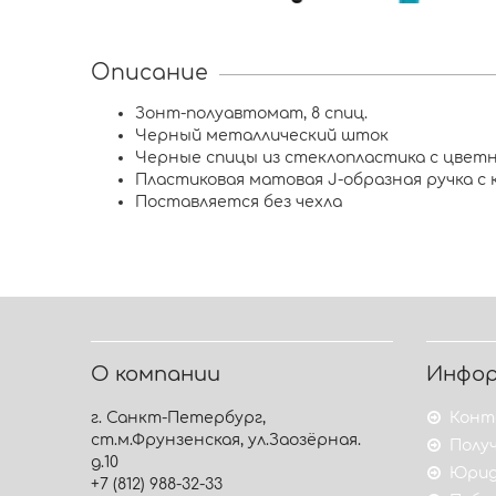
Описание
Зонт-полуавтомат, 8 спиц.
Черный металлический шток
Черные спицы из стеклопластика с цве
Пластиковая матовая J-образная ручка с
Поставляется без чехла
О компании
Инфо
г. Санкт-Петербург,
Конт
ст.м.Фрунзенская, ул.Заозёрная.
Получ
д.10
Юрид
+7 (812) 988-32-33