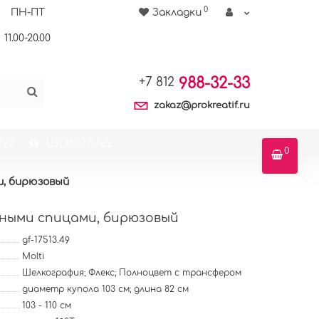
0
ПН-ПТ
Закладки
11.00-20.00
988-32-33
+7 812
zakaz@prokreatif.ru
27
ШОКОЛАД
0
и, бирюзовый
тными спицами, бирюзовый
gf-17513.49
Molti
Шелкография; Флекс; Полноцвет с трансфером
диаметр купола 103 см; длина 82 см
103 - 110 см