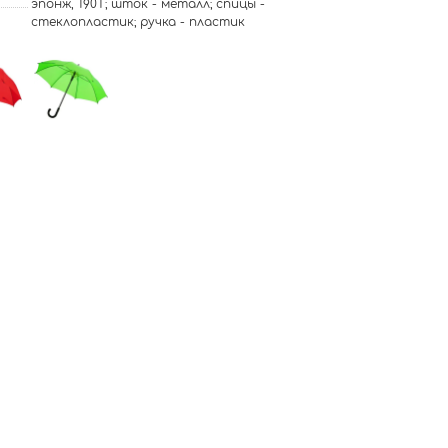
эпонж, 190Т; шток - металл; спицы -
стеклопластик; ручка - пластик