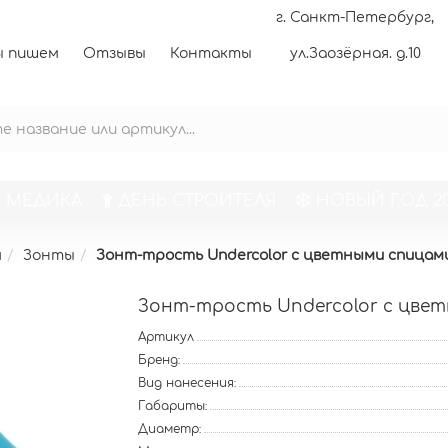
г. Санкт-Петербург,
 пишем
Отзывы
Контакты
ул.Заозёрная. д.10
 МЕДИКА
ДЕНЬ СТРОИТЕЛЯ
НОВЫЙ ГОД 20
м
Зонты
Зонт-трость Undercolor с цветными спицам
Зонт-трость Undercolor с цве
Артикул
Бренд:
Вид нанесения:
Габариты:
Диаметр: