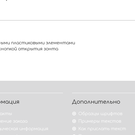
тными пластиковыми элементами
 кнопкой открытия зонта
рмация
Дополнительно
акты
Образцы шрифтов
ение заказа
Примеры текстов
ическая информация
Как прислать текст