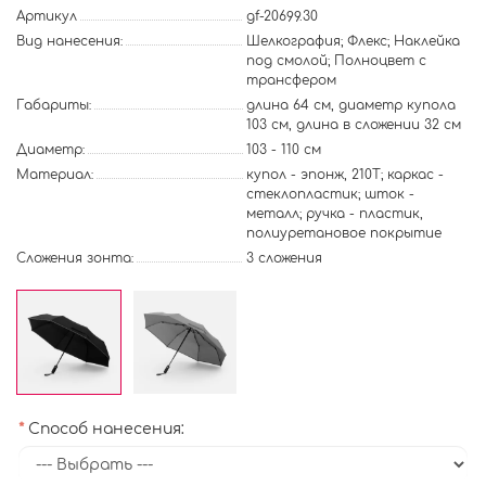
Артикул
gf-20699.30
Вид нанесения:
Шелкография; Флекс; Наклейка
под смолой; Полноцвет с
трансфером
Габариты:
длина 64 см, диаметр купола
103 см, длина в сложении 32 см
Диаметр:
103 - 110 см
Материал:
купол - эпонж, 210Т; каркас -
стеклопластик; шток -
металл; ручка - пластик,
полиуретановое покрытие
Сложения зонта:
3 сложения
Способ нанесения: