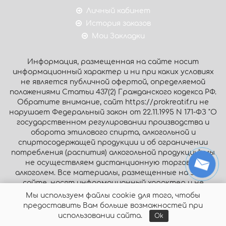
Личный кабинет
История заказов
Мои Закладки
Информация, размещенная на сайте носит
информационный характер и ни при каких условиях
не является публичной офертой, определяемой
положениями Статьи 437(2) Гражданского кодекса РФ.
Обратите внимание, сайт https://prokreatif.ru не
нарушает Федеральный закон от 22.11.1995 N 171-ФЗ "О
государственном регулировании производства и
оборота этилового спирта, алкогольной и
спиртосодержащей продукции и об ограничении
потребления (распития) алкогольной продукции": мы
не осуществляем дистанционную торговлю
алкоголем. Все материалы, размещенные на этом
сайте, носят информационный характер и не
являются публичной офертой.
Мы используем файлы cookie для того, чтобы
предоставить Вам больше возможностей при
© Интернет-магазин «Prokreatif.ru», 2026. Все права
использовании сайта.
Ok
защищены