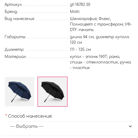
Артикул
gf-18782.30
Бренд:
Molti
Вид нанесения:
Шелкография; Флекс;
Полноцвет с трансфером; УФ-
DTF-печать
Габариты:
длина 94 см, диаметр купола
120 см
Диаметр:
111 - 135 см
Материал:
купол - эпонж 190T; рама,
спицы - стеклопластик; ручка
- пластик
Способ нанесения: