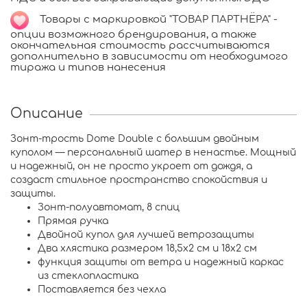
Товары с маркировкой "ТОВАР ПАРТНЁРА" -
опции возможного брендирования, а также
окончательная стоимость рассчитываются
дополнительно в зависимости от необходимого
тиража и типов нанесения
Описание
Зонт-трость Dome Double с большим двойным
куполом — персональный шатер в ненастье. Мощный
и надежный, он не просто укроет от дождя, а
создаст стильное пространство спокойствия и
защиты.
Зонт-полуавтомат, 8 спиц
Прямая ручка
Двойной купол для лучшей ветрозащиты
Два хлястика размером 18,5х2 см и 18х2 см
функция защиты от ветра и надежный каркас
из стеклопластика
Поставляется без чехла