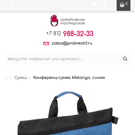
0
0
988-32-33
+7 812
zakaz@prokreatif.ru
...
Сумки
Конференц-сумка Melango, синяя