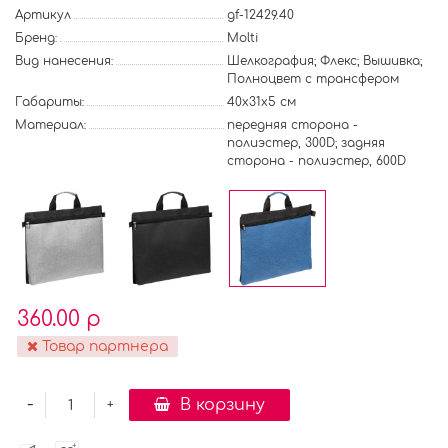
Артикул
gf-12429.40
Бренд:
Molti
Вид нанесения:
Шелкография; Флекс; Вышивка;
Полноцвет с трансфером
Габариты:
40x31x5 см
Материал:
передняя сторона -
полиэстер, 300D; задняя
сторона - полиэстер, 600D
360.00 р
Товар партнера
-
В корзину
+