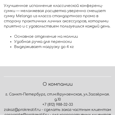
Улучшенное исполнение классической конференц-
сумки — меланжевая расцветка уверенно смещает
сумку Melango из класса стандартного промо в
сторону практичных личных аксессуаров, которыми
приятно и с удовольствием пользуешься каждый день.
Основное отделение на молнии
Удобная ручка для переноски
Выдерживает нагрузку до 4 кг
О компании
г. Санкт-Петербург, ст.м.Фрунзенская, ул.Заозёрная.
д.10
+7 (812) 988-32-33
zakaz@prokreatif.ru - сделать заказ частным клиентам
corporate@prokreatif.ru - для корпоративных клиентов