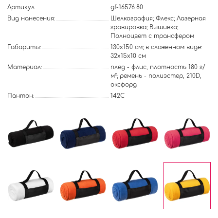
Артикул
gf-16576.80
Вид нанесения:
Шелкография; Флекс; Лазерная
гравировка; Вышивка;
Полноцвет с трансфером
Габариты:
130х150 см; в сложенном виде:
32x15x10 см
Материал:
плед - флис, плотность 180 г/
м²; ремень - полиэстер, 210D,
оксфорд
Пантон:
142C