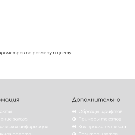
араметров по размеру и цвету.
рмация
Дополнительно
акты
Образцы шрифтов
ение заказа
Примеры текстов
ическая информация
Как прислать текст
ичная оферта
Палитра цветов