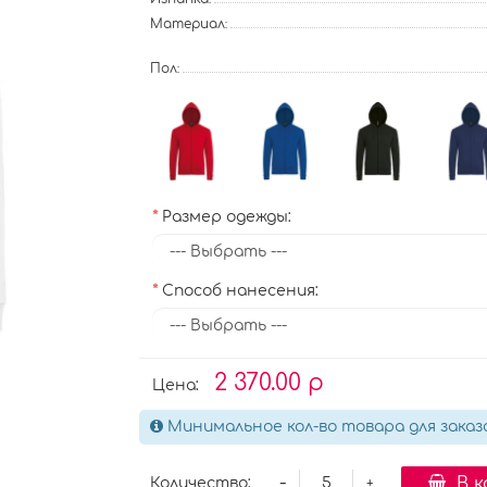
Материал:
Пол:
Размер одежды:
Способ нанесения:
2 370.00 р
Цена:
Минимальное кол-во товара для заказ
-
В 
Количество:
+