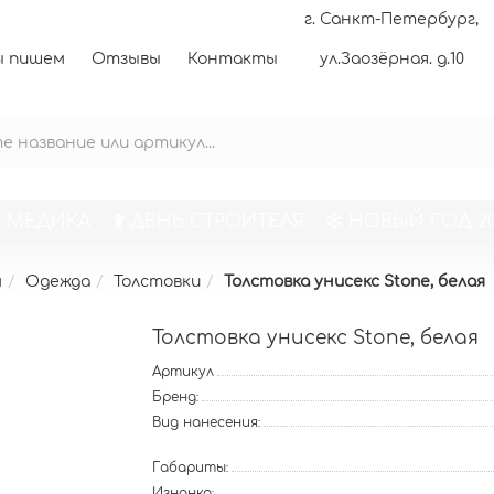
г. Санкт-Петербург,
 пишем
Отзывы
Контакты
ул.Заозёрная. д.10
 МЕДИКА
ДЕНЬ СТРОИТЕЛЯ
НОВЫЙ ГОД 20
м
Одежда
Толстовки
Толстовка унисекс Stone, белая
Толстовка унисекс Stone, белая
Артикул
Бренд:
Вид нанесения:
Габариты:
Изнанка: