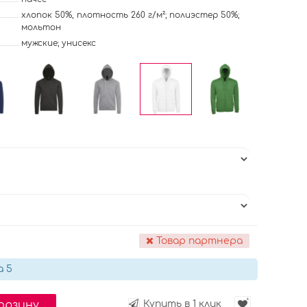
хлопок 50%, плотность 260 г/м²; полиэстер 50%;
мольтон
мужские; унисекс
Товар партнера
а 5
корзину
Купить в 1 клик