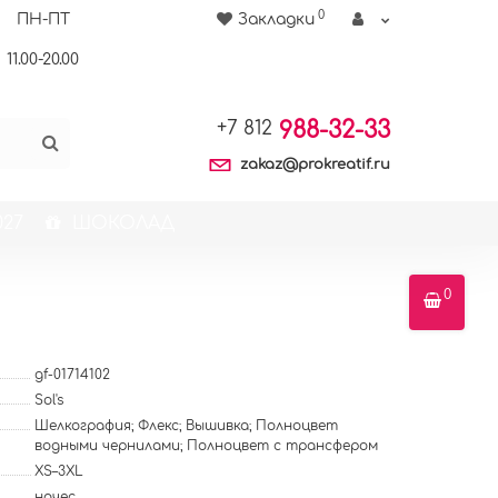
0
ПН-ПТ
Закладки
11.00-20.00
988-32-33
+7 812
zakaz@prokreatif.ru
27
ШОКОЛАД
0
gf-01714102
Sol's
Шелкография; Флекс; Вышивка; Полноцвет
водными чернилами; Полноцвет с трансфером
XS–3XL
начес