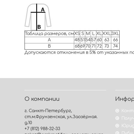
Таблица размеров, см
XS
S
M
L
XL
XXL
3XL
A
48
51
54
57
60
63
66
B
68
69
70
71
72
73
74
Допускаются отклонения в 5% от указанных п
О компании
Инфо
г. Санкт-Петербург,
Конт
ст.м.Фрунзенская, ул.Заозёрная.
Получ
д.10
Юрид
+7 (812) 988-32-33
Публ