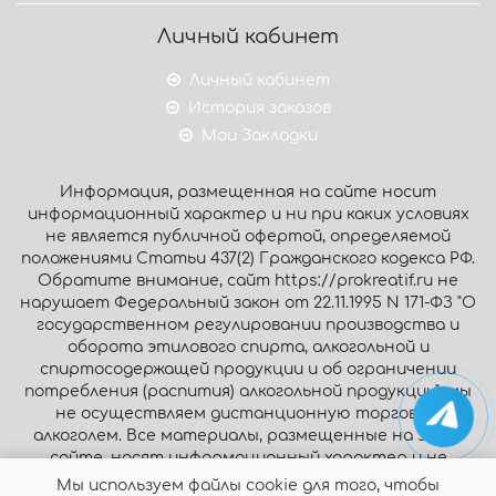
Личный кабинет
Личный кабинет
История заказов
Мои Закладки
Информация, размещенная на сайте носит
информационный характер и ни при каких условиях
не является публичной офертой, определяемой
положениями Статьи 437(2) Гражданского кодекса РФ.
Обратите внимание, сайт https://prokreatif.ru не
нарушает Федеральный закон от 22.11.1995 N 171-ФЗ "О
государственном регулировании производства и
оборота этилового спирта, алкогольной и
спиртосодержащей продукции и об ограничении
потребления (распития) алкогольной продукции": мы
не осуществляем дистанционную торговлю
алкоголем. Все материалы, размещенные на этом
сайте, носят информационный характер и не
являются публичной офертой.
Мы используем файлы cookie для того, чтобы