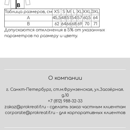
Таблица размеров, см
XS
S
M
L
XL
XXL
3XL
A
45,5
48
51
54
57
60,5
64
B
62
64
66
68
69
70
71
Допускаются отклонения в 5% от указанных
параметров по размеру и цвету.
О компании
г. Санкт-Петербург, ст.м.Фрунзенская, ул.Заозёрная.
д.10
+7 (812) 988-32-33
zakaz@prokreatif.ru - сделать заказ частным клиентам
corporate@prokreatif.ru - для корпоративных клиентов