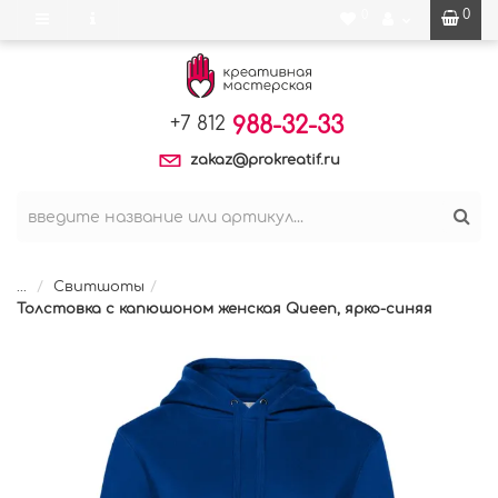
0
0
988-32-33
+7 812
zakaz@prokreatif.ru
...
Свитшоты
Толстовка с капюшоном женская Queen, ярко-синяя