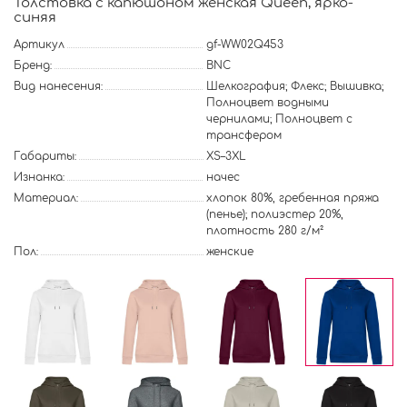
Толстовка с капюшоном женская Queen, ярко-
синяя
Артикул
gf-WW02Q453
Бренд:
BNC
Вид нанесения:
Шелкография; Флекс; Вышивка;
Полноцвет водными
чернилами; Полноцвет с
трансфером
Габариты:
XS–3XL
Изнанка:
начес
Материал:
хлопок 80%, гребенная пряжа
(пенье); полиэстер 20%,
плотность 280 г/м²
Пол:
женские