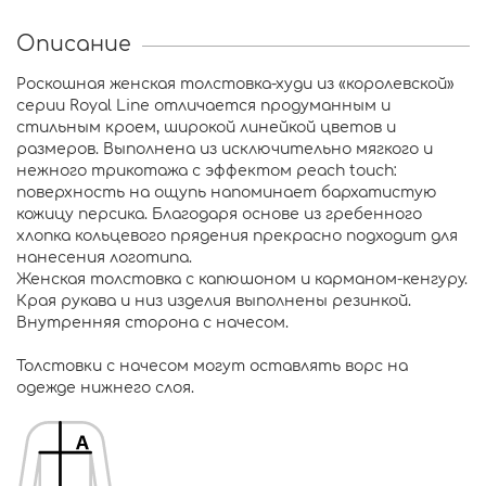
Описание
Роскошная женская толстовка-худи из «королевской»
серии Royal Line отличается продуманным и
стильным кроем, широкой линейкой цветов и
размеров. Выполнена из исключительно мягкого и
нежного трикотажа с эффектом peach touch:
поверхность на ощупь напоминает бархатистую
кожицу персика. Благодаря основе из гребенного
хлопка кольцевого прядения прекрасно подходит для
нанесения логотипа.
Женская толстовка с капюшоном и карманом-кенгуру.
Края рукава и низ изделия выполнены резинкой.
Внутренняя сторона с начесом.
Толстовки с начесом могут оставлять ворс на
одежде нижнего слоя.