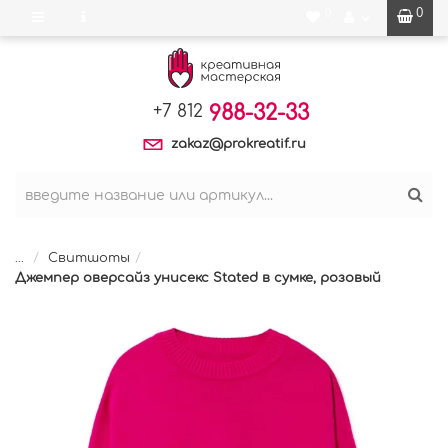
0
0
988-32-33
+7 812
zakaz@prokreatif.ru
...
Свитшоты
Джемпер оверсайз унисекс Stated в сумке, розовый