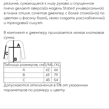
резинке, сужающиеся к низу рукава и спущенное
плечо делают оверсайз модель Stated универсальной
в плане стиля: сочетая джемпер с более спокойной по
цветам и фасону базой, легко создать расслабленный
и трендовый силуэт.
В комплект к джемперу прилагается легкая хлопковая
сумка.
Таблица размеров, см
S/M
L/XL
A
62
66
B
69
79
C
45
54
Допускаются отклонения в 5% от указанных
параметров по размеру и цвету