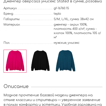
Джемпер оверсайз унисекс Stated в сумке, розовый
Артикул
gf-16760.15
Бренд:
teplo
Габариты:
S/M, L/XL; сумка: 38х42 см
Материал:
джемпер - акрил 100%,
плотность 400 г/м²; сумка -
хлопок 100%, плотность 105 г/
м²
Пол:
мужские; унисекс
Описание
Модное прочтение базовой модели джемпера на
стыке классики и стритвира — уверенное заявление
в пользу комфорта и эстетики. Удобная горловина на