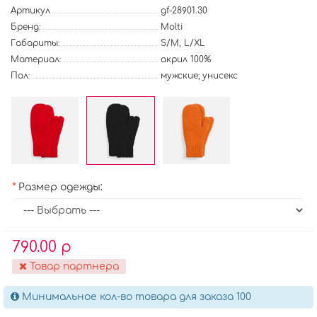
Артикул
gf-28901.30
Бренд:
Molti
Габариты:
S/M, L/XL
Материал:
акрил 100%
Пол:
мужские; унисекс
Размер одежды:
790.00 р
Товар партнера
Минимальное кол-во товара для заказа 100