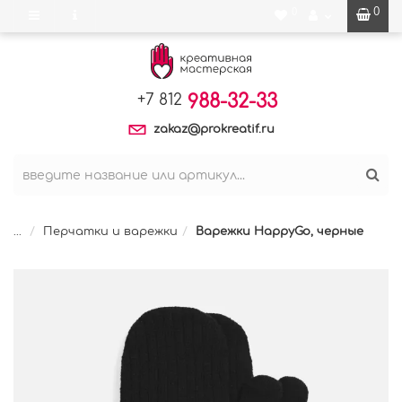
0
0
988-32-33
+7 812
zakaz@prokreatif.ru
...
Перчатки и варежки
Варежки HappyGo, черные