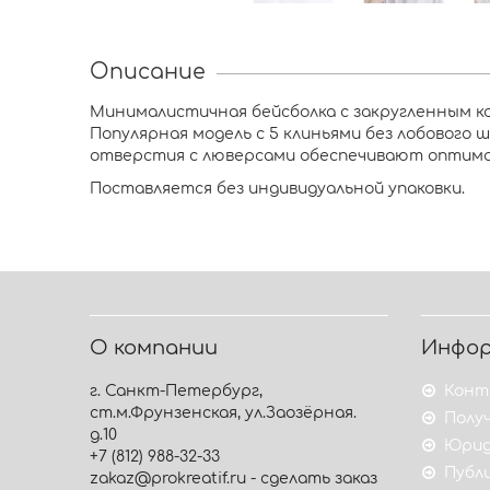
Описание
Минималистичная бейсболка с закругленным к
Популярная модель с 5 клиньями без лобового
отверстия с люверсами обеспечивают оптимал
Поставляется без индивидуальной упаковки.
О компании
Инфо
г. Санкт-Петербург,
Конт
ст.м.Фрунзенская, ул.Заозёрная.
Получ
д.10
Юрид
+7 (812) 988-32-33
Публ
zakaz@prokreatif.ru - сделать заказ