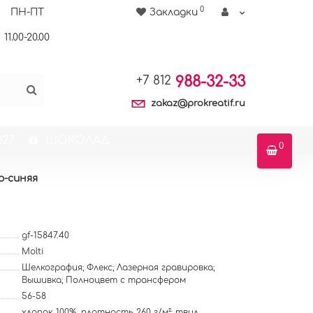
0
ПН-ПТ
Закладки
11.00-20.00
988-32-33
+7 812
zakaz@prokreatif.ru
27
ШОКОЛАД
0
о-синяя
gf-15847.40
Molti
Шелкография; Флекс; Лазерная гравировка;
Вышивка; Полноцвет с трансфером
56-58
хлопок 100%, плотность 260 г/м²; твил