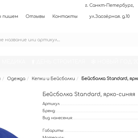
г. Санкт-Петербург,
 пишем
Отзывы
Контакты
ул.Заозёрная. д.10
 МЕДИКА
ДЕНЬ СТРОИТЕЛЯ
НОВЫЙ ГОД 20
м
Одежда
Кепки и Бейсболки
Бейсболка Standard, ярк
Бейсболка Standard, ярко-синяя
Артикул
Бренд:
Вид нанесения:
Габариты:
Материал: