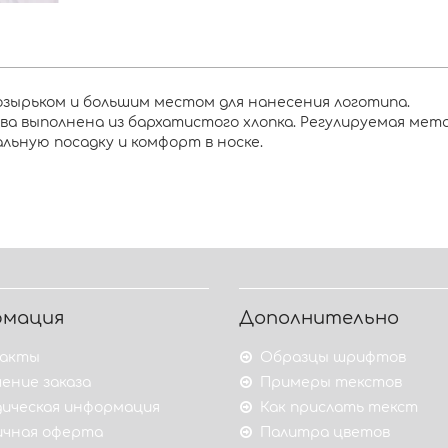
озырьком и большим местом для нанесения логотипа.
 шва выполнена из бархатистого хлопка. Регулируемая ме
ьную посадку и комфорт в носке.
рмация
Дополнительно
акты
Образцы шрифтов
ение заказа
Примеры текстов
ическая информация
Как прислать текст
ичная оферта
Палитра цветов