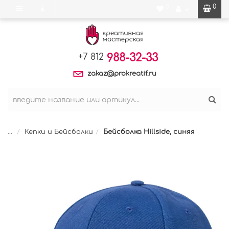
0
0
988-32-33
+7 812
zakaz@prokreatif.ru
...
Кепки и Бейсболки
Бейсболка Hillside, синяя