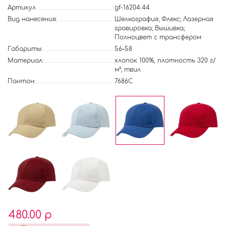
Артикул
gf-16204.44
Вид нанесения:
Шелкография; Флекс; Лазерная
гравировка; Вышивка;
Полноцвет с трансфером
Габариты:
56–58
Материал:
хлопок 100%, плотность 320 г/
м²; твил
Пантон:
7686C
480.00 р