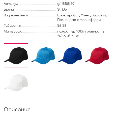
Артикул
gf-15185.30
Бренд:
Stride
Вид нанесения:
Шелкография; Флекс; Вышивка;
Полноцвет с трансфером
Габариты:
56-58
Материал:
полиэстер 100%, плотность
260 г/м²; пике
Описание