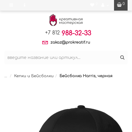
0
0
988-32-33
+7 812
zakaz@prokreatif.ru
...
Кепки и Бейсболки
Бейсболка Harris, черная