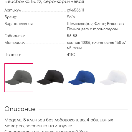
Бейсболка Buzz, cеро-коричневая
Артикул
gf-6536.11
Бренд:
Sol's
Вид нанесения:
Шелкография; Флекс; Вышивка;
Полноцвет с трансфером
Габариты:
56-58
Материал:
хлопок 100%, плотность 150 г/
м²; твил
Пантон:
411C
Описание
Модель: 5 клиньев без лобового шва, 4 обшивных
люверса, застежка на липучке.
Сочетается по цвету с одеждой Sols.