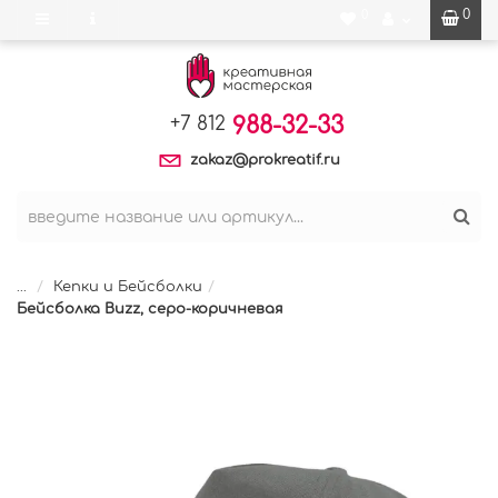
0
0
988-32-33
+7 812
zakaz@prokreatif.ru
...
Кепки и Бейсболки
Бейсболка Buzz, cеро-коричневая