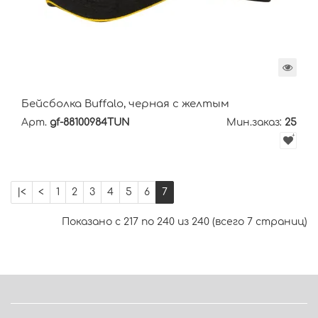
Бейсболка Buffalo, черная с желтым
Арт.
gf-88100984TUN
Мин.заказ:
25
|<
<
1
2
3
4
5
6
7
Показано с 217 по 240 из 240 (всего 7 страниц)