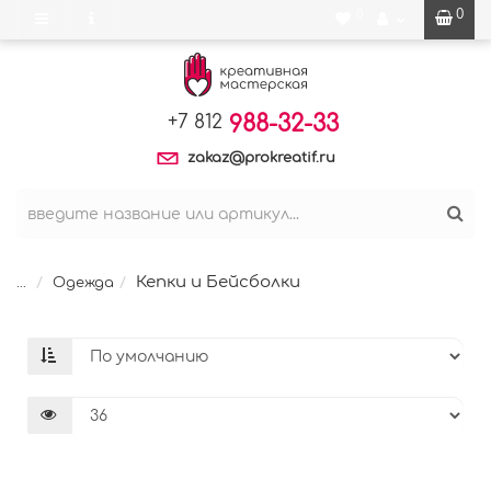
0
0
988-32-33
+7 812
zakaz@prokreatif.ru
Кепки и Бейсболки
...
Одежда