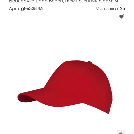
Бейсболка Long Beach, темно-синяя с белым
Арт.
gf-6538.46
Мин.заказ:
25