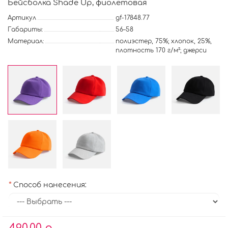
Бейсболка Shade Up, фиолетовая
Артикул
gf-17848.77
Габариты:
56–58
Материал:
полиэстер, 75%; хлопок, 25%,
плотность 170 г/м²; джерси
Способ нанесения: