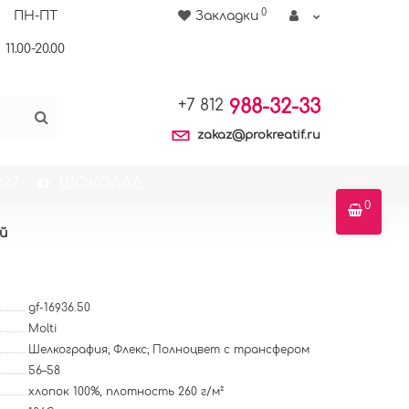
0
ПН-ПТ
Закладки
11.00-20.00
988-32-33
+7 812
zakaz@prokreatif.ru
27
ШОКОЛАД
0
ый
gf-16936.50
Molti
Шелкография; Флекс; Полноцвет с трансфером
56–58
хлопок 100%, плотность 260 г/м²