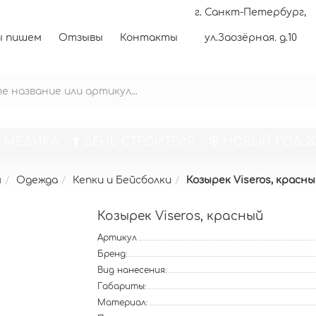
г. Санкт-Петербург,
 пишем
Отзывы
Контакты
ул.Заозёрная. д.10
 МЕДИКА
ДЕНЬ СТРОИТЕЛЯ
НОВЫЙ ГОД 20
м
Одежда
Кепки и Бейсболки
Козырек Viseros, красн
Козырек Viseros, красный
Артикул
Бренд:
Вид нанесения:
Габариты:
Материал: