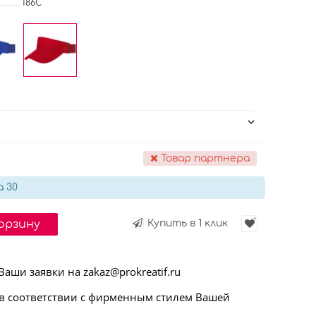
186C
Товар партнера
а 30
корзину
Купить в 1 клик
ши заявки на zakaz@prokreatif.ru
 соответствии с фирменным стилем Вашей