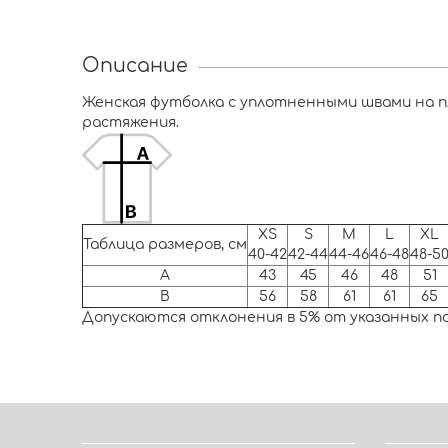
Описание
Женская футболка с уплотненными швами на п
растяжения.
XS
S
M
L
XL
Таблица размеров, см
40-42
42-44
44-46
46-48
48-5
A
43
45
46
48
51
B
56
58
61
61
65
Допускаются отклонения в 5% от указанных п