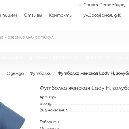
г. Санкт-Петербург,
 пишем
Отзывы
Контакты
ул.Заозёрная. д.10
 МЕДИКА
ДЕНЬ СТРОИТЕЛЯ
НОВЫЙ ГОД 20
м
Одежда
Футболки
Футболка женская Lady H, голуб
Футболка женская Lady H, голуб
Артикул
Бренд:
Вид нанесения:
Габариты:
Материал: