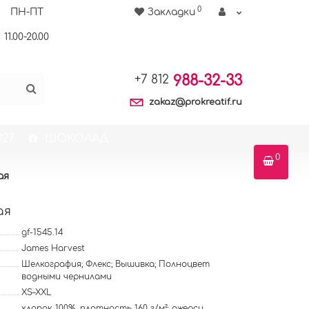
0
ПН-ПТ
Закладки
11.00-20.00
988-32-33
+7 812
zakaz@prokreatif.ru
27
ШОКОЛАД
0
ая
ая
gf-1545.14
James Harvest
Шелкография; Флекс; Вышивка; Полноцвет
водными чернилами
XS–XXL
хлопок 100%, плотность 160 г/м²; джерси