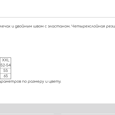
лечах и двойным швом с эластаном. Четырехслойная рези
XXL
0
52-54
55
65
араметров по размеру и цвету.