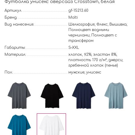
Футболка унисекс оверсайз Crosstown, белая
Артикул
gf-15213.60
Бренд:
Molti
Вид нанесения:
Шелкография; Флекс; Вышивка;
Полноцвет водными
чернилами; Полноцвет с
трансфером
Габариты:
S–XXL
Материал:
хлопок, 92%; эластан 8%,
плотность 170 г/м²; джерси;
гребенной хлопок (пенье)
Пол:
мужские; унисекс