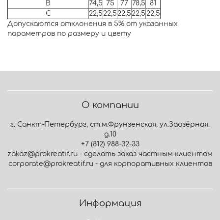
B
74,5
75
77
78,5
81
C
22,5
22,5
22,5
22,5
22,5
Допускаются отклонения в 5% от указанных
параметров по размеру и цвету
О компании
г. Санкт-Петербург, ст.м.Фрунзенская, ул.Заозёрная.
д.10
+7 (812) 988-32-33
zakaz@prokreatif.ru - сделать заказ частным клиентам
corporate@prokreatif.ru - для корпоративных клиентов
Информация