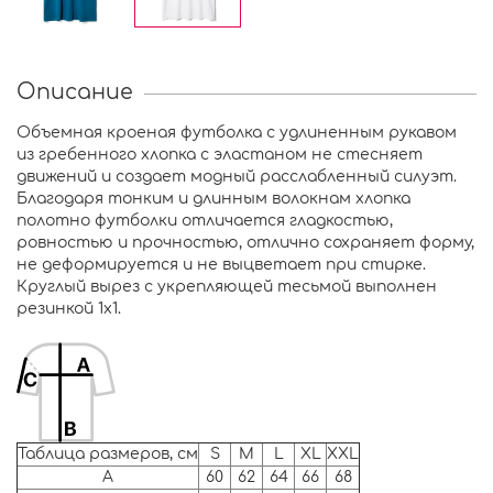
Описание
Объемная кроеная футболка с удлиненным рукавом
из гребенного хлопка с эластаном не стесняет
движений и создает модный расслабленный силуэт.
Благодаря тонким и длинным волокнам хлопка
полотно футболки отличается гладкостью,
ровностью и прочностью, отлично сохраняет форму,
не деформируется и не выцветает при стирке.
Круглый вырез с укрепляющей тесьмой выполнен
резинкой 1x1.
Таблица размеров, см
S
M
L
XL
XXL
A
60
62
64
66
68