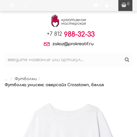
0
0
988-32-33
+7 812
zakaz@prokreatif.ru
...
Футболки
Футболка унисекс оверсайз Crosstown, белая