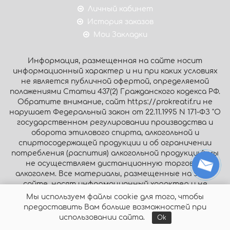
Личный кабинет
История заказов
Мои Закладки
Информация, размещенная на сайте носит
информационный характер и ни при каких условиях
не является публичной офертой, определяемой
положениями Статьи 437(2) Гражданского кодекса РФ.
Обратите внимание, сайт https://prokreatif.ru не
нарушает Федеральный закон от 22.11.1995 N 171-ФЗ "О
государственном регулировании производства и
оборота этилового спирта, алкогольной и
спиртосодержащей продукции и об ограничении
потребления (распития) алкогольной продукции": мы
не осуществляем дистанционную торговлю
алкоголем. Все материалы, размещенные на этом
сайте, носят информационный характер и не
являются публичной офертой.
Мы используем файлы cookie для того, чтобы
предоставить Вам больше возможностей при
© Интернет-магазин «Prokreatif.ru», 2026. Все права
использовании сайта.
Ok
защищены