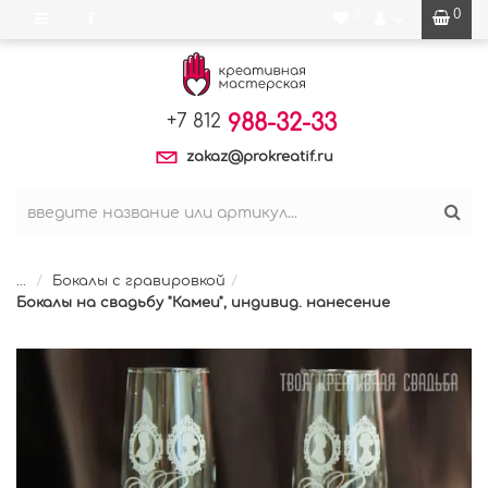
0
0
988-32-33
+7 812
zakaz@prokreatif.ru
...
Бокалы с гравировкой
Бокалы на свадьбу "Камеи", индивид. нанесение