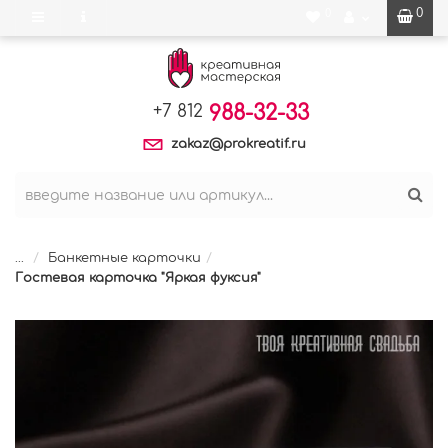
0
0
988-32-33
+7 812
zakaz@prokreatif.ru
...
Банкетные карточки
Гостевая карточка "Яркая фуксия"