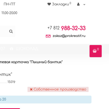
0
ПН-ПТ
Закладки
11.00-20.00
988-32-33
+7 812
zakaz@prokreatif.ru
27
ШОКОЛАД
0
тевая карточка "Пышный бантик"
нтик"
15019
Собственное производство
а 20