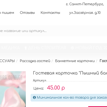
г. Санкт-Петербург,
 пишем
Отзывы
Контакты
ул.Заозёрная. д.10
 МЕДИКА
ДЕНЬ СТРОИТЕЛЯ
НОВЫЙ ГОД 20
ЕССУАРЫ
Рассадка гостей
Банкетные карточки
Гос
Гостевая карточка "Пышный ба
Артикул
45.00 р
Цена:
Минимальное кол-во товара для заказ