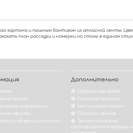
кого картона и пышным бантиком из атласной ленты. Цв
заказать план рассадки и номерки на столы в едином стил
рмация
Дополнительно
акты
Образцы шрифтов
ение заказа
Примеры текстов
ическая информация
Как прислать текст
ичная оферта
Палитра цветов
тика конфиденциальности
Тексты шуточных
сертификатов в подарок 
на Свадьбе