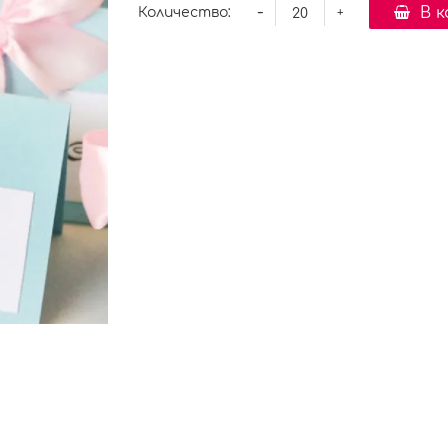
-
В 
Количество:
+