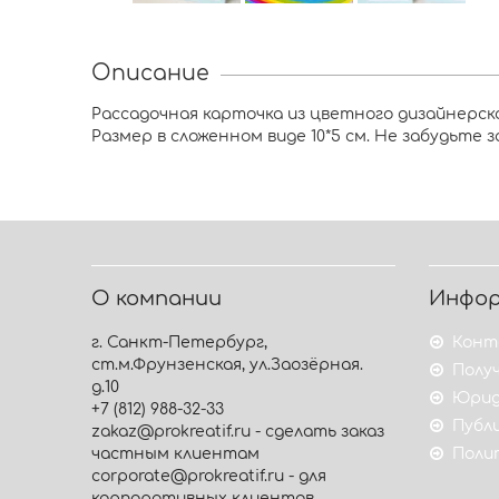
Описание
Рассадочная карточка из цветного дизайнерс
Размер в сложенном виде 10*5 см. Не забудьте 
О компании
Инфо
г. Санкт-Петербург,
Конт
ст.м.Фрунзенская, ул.Заозёрная.
Получ
д.10
Юрид
+7 (812) 988-32-33
Публ
zakaz@prokreatif.ru - сделать заказ
частным клиентам
Поли
corporate@prokreatif.ru - для
корпоративных клиентов