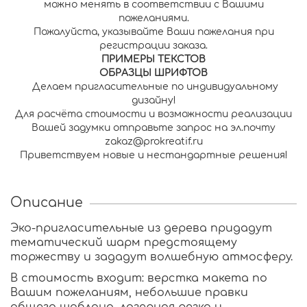
можно менять в соответствии с Вашими
пожеланиями.
Пожалуйста, указывайте Ваши пожелания при
регистрации заказа.
П
РИМЕРЫ ТЕКСТОВ
О
БРАЗЦЫ ШРИФТОВ
Делаем пригласительные по индивидуальному
дизайну!
Для расчёта стоимости и возможности реализации
Вашей задумки отправьте запрос на эл.почту
zakaz@prokreatif.ru
Приветствуем новые и нестандартные решения!
Описание
Эко-пригласительные из дерева придадут
тематический шарм предстоящему
торжеству и зададут волшебную атмосферу.
В стоимость входит: верстка макета по
Вашим пожеланиям, небольшие правки