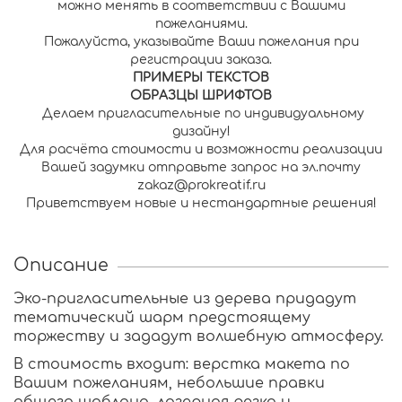
можно менять в соответствии с Вашими
пожеланиями.
Пожалуйста, указывайте Ваши пожелания при
регистрации заказа.
П
РИМЕРЫ ТЕКСТОВ
О
БРАЗЦЫ ШРИФТОВ
Делаем пригласительные по индивидуальному
дизайну!
Для расчёта стоимости и возможности реализации
Вашей задумки отправьте запрос на эл.почту
zakaz@prokreatif.ru
Приветствуем новые и нестандартные решения!
Описание
Эко-пригласительные из дерева придадут
тематический шарм предстоящему
торжеству и зададут волшебную атмосферу.
В стоимость входит: верстка макета по
Вашим пожеланиям, небольшие правки