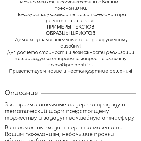
можно менять в соответствии с Вашими
пожеланиями.
Пожалуйста, указывайте Ваши пожелания при
регистрации заказа.
П
РИМЕРЫ ТЕКСТОВ
О
БРАЗЦЫ ШРИФТОВ
Делаем пригласительные по индивидуальному
дизайну!
Для расчёта стоимости и возможности реализации
Вашей задумки отправьте запрос на эл.почту
zakaz@prokreatif.ru
Приветствуем новые и нестандартные решения!
Описание
Эко-пригласительные из дерева придадут
тематический шарм предстоящему
торжеству и зададут волшебную атмосферу.
В стоимость входит: верстка макета по
Вашим пожеланиям, небольшие правки