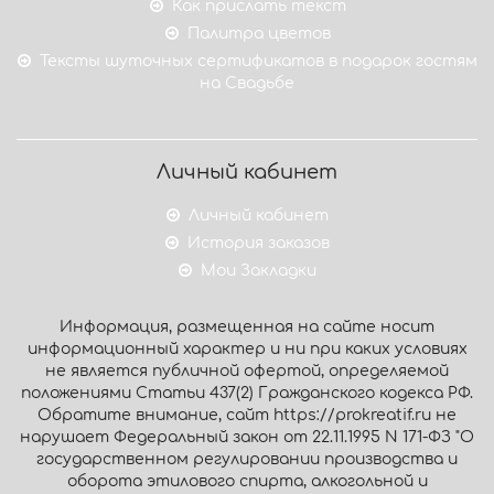
Как прислать текст
Палитра цветов
Тексты шуточных сертификатов в подарок гостям
на Свадьбе
Личный кабинет
Личный кабинет
История заказов
Мои Закладки
Информация, размещенная на сайте носит
информационный характер и ни при каких условиях
не является публичной офертой, определяемой
положениями Статьи 437(2) Гражданского кодекса РФ.
Обратите внимание, сайт https://prokreatif.ru не
нарушает Федеральный закон от 22.11.1995 N 171-ФЗ "О
государственном регулировании производства и
оборота этилового спирта, алкогольной и