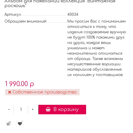
Альбом для пожеланий коллекция "Винтажная
роскошь"
Артикул
40034
Обращаем внимание!:
Мы просим Вас с пониманием
относиться к тому, что
изделия создаваемые вручную
не будут 100% похожими друг
на друга, каждая вещь
уникальна и может
незначительно отличаться
от образца. Также возможны
несущественные вариации
материалов обусловленные
их наличием у поставщиков.
1 990.00 р
Собственное производство
-
В корзину
+